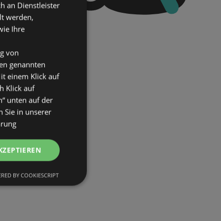
an Dienstleister
lt werden,
wie Ihre
ng von
den genannten
it einem Klick auf
h Klick auf
n“ unten auf der
 Sie in unserer
ärung
KZEPTIEREN
RED BY COOKIESCRIPT