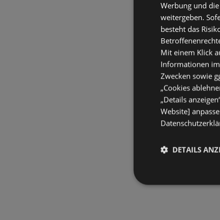
Werbung und die
weitergeben. Sof
besteht das Risik
Betroffenenrecht
Mit einem Klick a
Informationen im
Zwecken sowie ggf
„Cookies ablehnen
„Details anzeigen
Website] anpassen
Datenschutzerklär
DETAILS ANZ