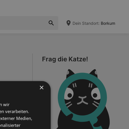
Dein Standort:
Borkum
Frag die Katze!
×
n wir
n verarbeiten.
 externer Medien,
nalisierter