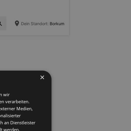
Dein Standort:
Borkum
×
n wir
n verarbeiten.
 externer Medien,
nalisierter
an Dienstleister
lt werden,