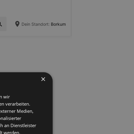
Dein Standort:
Borkum
×
n wir
n verarbeiten.
 externer Medien,
nalisierter
an Dienstleister
lt werden,