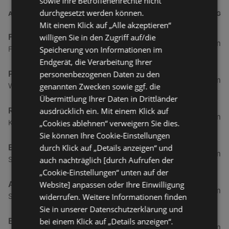
sowie Ihre Betroffenenrechte nicht
durchgesetzt werden können.
ADRESSE
ENTFERNUNG
Mit einem Klick auf „Alle akzeptieren“
Frischemarkt Borkum Inselmaerkte
willigen Sie in den Zugriff auf/die
0,22 km
Speicherung von Informationen im
Franz-Habich-Straße 6, 26757 Borkum
Endgerät, die Verarbeitung Ihrer
Preiskauf Inselmaerkte Pollmann e.K
personenbezogenen Daten zu den
1,29 km
genannten Zwecken sowie ggf. die
Wilhelm-Feldhoff-Straße 10, 26757 Borkum
Übermittlung Ihrer Daten in Drittländer
Rewe Barbera oHG
ausdrücklich ein. Mit einem Klick auf
29,75 km
„Cookies ablehnen“ verweigern Sie dies.
Kleinbahnstraße 24, 47906 Kempen
Sie können Ihre Cookie-Einstellungen
Edeka Bernotti
durch Klick auf „Details anzeigen“ und
32,3 km
auch nachträglich [durch Aufrufen der
St. Annen 24, 31655 Stadthagen
„Cookie-Einstellungen“ unten auf der
Aktiv Bruns & Ihler
Website] anpassen oder Ihre Einwilligung
32,94 km
widerrufen. Weitere Informationen finden
Schatthausstraße 2a, 26736 Krummhoern
Sie in unserer Datenschutzerklärung und
E-Center
bei einem Klick auf „Details anzeigen“.
34,02 km