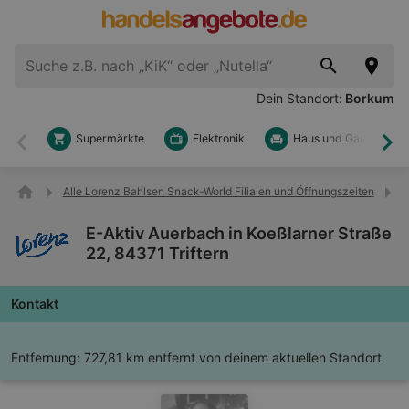
Dein Standort:
Borkum
Supermärkte
Elektronik
Haus und Garten
Zurück
Wei
Alle Lorenz Bahlsen Snack-World Filialen und Öffnungszeiten
E
E-Aktiv Auerbach in Koeßlarner Straße
22, 84371 Triftern
Kontakt
Entfernung:
727,81 km entfernt von deinem aktuellen Standort