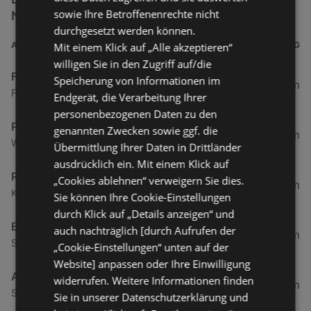
sowie Ihre Betroffenenrechte nicht
Nähe
durchgesetzt werden können.
ADRESSE
ENTFERNUNG
Mit einem Klick auf „Alle akzeptieren“
willigen Sie in den Zugriff auf/die
Frischemarkt Borkum Inselmaerkte
Speicherung von Informationen im
0,22 km
Franz-Habich-Straße 6, 26757 Borkum
Endgerät, die Verarbeitung Ihrer
personenbezogenen Daten zu den
Preiskauf Inselmaerkte Pollmann e.K
genannten Zwecken sowie ggf. die
1,29 km
Wilhelm-Feldhoff-Straße 10, 26757 Borkum
Übermittlung Ihrer Daten in Drittländer
ausdrücklich ein. Mit einem Klick auf
Rewe Barbera oHG
„Cookies ablehnen“ verweigern Sie dies.
29,75 km
Kleinbahnstraße 24, 47906 Kempen
Sie können Ihre Cookie-Einstellungen
durch Klick auf „Details anzeigen“ und
Edeka Bernotti
auch nachträglich [durch Aufrufen der
32,3 km
St. Annen 24, 31655 Stadthagen
„Cookie-Einstellungen“ unten auf der
Website] anpassen oder Ihre Einwilligung
Aktiv Bruns & Ihler
widerrufen. Weitere Informationen finden
32,94 km
Schatthausstraße 2a, 26736 Krummhoern
Sie in unserer Datenschutzerklärung und