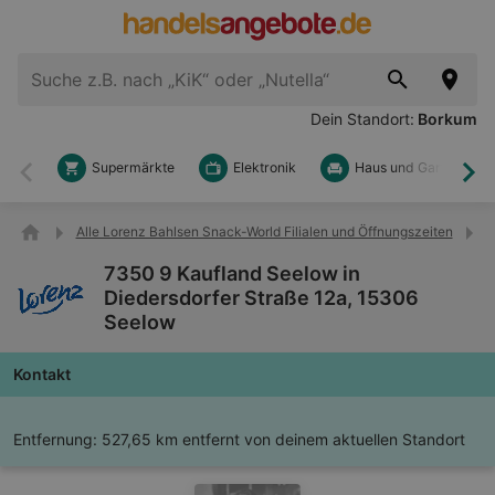
Dein Standort:
Borkum
Supermärkte
Elektronik
Haus und Garten
Zurück
Wei
Alle Lorenz Bahlsen Snack-World Filialen und Öffnungszeiten
7
7350 9 Kaufland Seelow in
Diedersdorfer Straße 12a, 15306
Seelow
Kontakt
Entfernung:
527,65 km entfernt von deinem aktuellen Standort