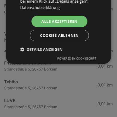
bei einem Klick auf „Details anzeigen“.
E-Center
Datenschutzerklärung
34,02 km
Gewerbestraße 23, 79194 Gundelfingen
ALLE AKZEPTIEREN
Weitere Getränke & Lebensmittel Filialen in der
COOKIES ABLEHNEN
Nähe
DETAILS ANZEIGEN
ADRESSE
ENTFERNUNG
POWERED BY COOKIESCRIPT
Frischemarkt Strandstr.
0,01 km
Strandstraße 5, 26757 Borkum
Tchibo
0,01 km
Strandstraße 5, 26757 Borkum
LUVE
0,01 km
Strandstraße 5, 26757 Borkum