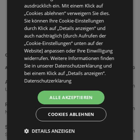
ausdrücklich ein. Mit einem Klick auf
„Cookies ablehnen“ verweigern Sie dies.
Sie können Ihre Cookie-Einstellungen
durch Klick auf „Details anzeigen“ und
auch nachträglich [durch Aufrufen der
„Cookie-Einstellungen“ unten auf der
Website] anpassen oder Ihre Einwilligung
duo idee+spiel Filialen in der Nähe
widerrufen. Weitere Informationen finden
Sie in unserer Datenschutzerklärung und
ADRESSE
ENTFERNUNG
bei einem Klick auf „Details anzeigen“.
Datenschutzerklärung
Azadian GbR
42,48 km
Ubierstraße 2, 53173 Bonn
ALLE AKZEPTIEREN
Ramona Görs
43,15 km
Neuer Markt 25, 17192 Waren (Müritz)
COOKIES ABLEHNEN
Spiel-Welt Horenkamp GmbH
66,38 km
DETAILS ANZEIGEN
Sumpelweg 3, 26427 Stedesdorf