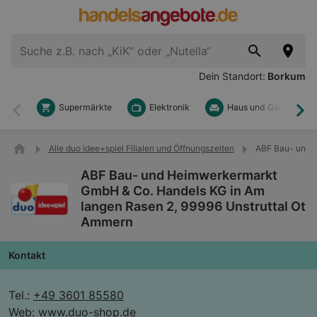
Dein Standort:
Borkum
Supermärkte
Elektronik
Haus und Garten
Zurück
Wei
Alle duo idee+spiel Filialen und Öffnungszeiten
ABF Bau- und H
ABF Bau- und Heimwerkermarkt
GmbH & Co. Handels KG in Am
langen Rasen 2, 99996 Unstruttal Ot
Ammern
Kontakt
Tel.:
+49 3601 85580
Web:
www.duo-shop.de