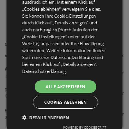
ausdrücklich ein. Mit einem Klick auf
„Cookies ablehnen“ verweigern Sie dies.
Sie können Ihre Cookie-Einstellungen
durch Klick auf „Details anzeigen“ und
auch nachträglich [durch Aufrufen der
„Cookie-Einstellungen“ unten auf der
Website] anpassen oder Ihre Einwilligung
duo idee+spiel Filialen in der Nähe
widerrufen. Weitere Informationen finden
ADRESSE
ENTFERNUNG
Sie in unserer Datenschutzerklärung und
bei einem Klick auf „Details anzeigen“.
Azadian GbR
Datenschutzerklärung
42,48 km
Ubierstraße 2, 53173 Bonn
ALLE AKZEPTIEREN
Ramona Görs
43,15 km
Neuer Markt 25, 17192 Waren (Müritz)
COOKIES ABLEHNEN
Spiel-Welt Horenkamp GmbH
66,38 km
DETAILS ANZEIGEN
Sumpelweg 3, 26427 Stedesdorf
POWERED BY COOKIESCRIPT