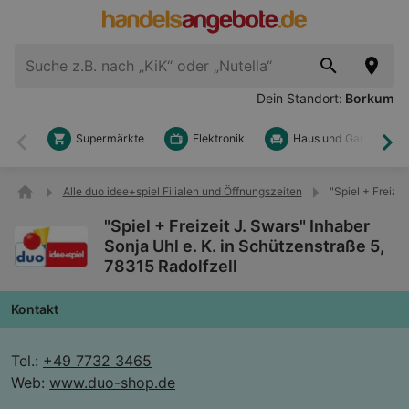
Dein Standort:
Borkum
Supermärkte
Elektronik
Haus und Garten
Zurück
Wei
Alle duo idee+spiel Filialen und Öffnungszeiten
"Spiel + Freize
"Spiel + Freizeit J. Swars" Inhaber
Sonja Uhl e. K. in Schützenstraße 5,
78315 Radolfzell
Kontakt
Tel.:
+49 7732 3465
Web:
www.duo-shop.de