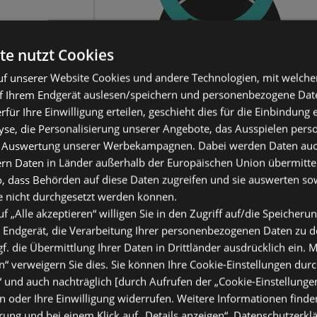
te nutzt Cookies
f unserer Website Cookies und andere Technologien, mit welche
f Ihrem Endgerät auslesen/speichern und personenbezogene Date
erfür Ihre Einwilligung erteilen, geschieht dies für die Einbindung
se, die Personalisierung unserer Angebote, das Ausspielen perso
 Auswertung unserer Werbekampagnen. Dabei werden Daten auch 
ern Daten in Länder außerhalb der Europäischen Union übermitte
o, dass Behörden auf diese Daten zugreifen und sie auswerten so
e nicht durchgesetzt werden können.
uf „Alle akzeptieren“ willigen Sie in den Zugriff auf/die Speicheru
 Endgerät, die Verarbeitung Ihrer personenbezogenen Daten zu 
. die Übermittlung Ihrer Daten in Drittländer ausdrücklich ein. M
“ verweigern Sie dies. Sie können Ihre Cookie-Einstellungen durc
“ und auch nachträglich [durch Aufrufen der „Cookie-Einstellunge
 oder Ihre Einwilligung widerrufen. Weitere Informationen finden
ung und bei einem Klick auf „Details anzeigen“.
Datenschutzerkl