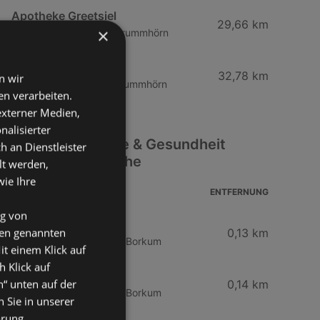
Apotheke Greetsiel
29,66 km
×
Ankerstraße 1, 26736 Krummhörn
Mühlen-Apotheke
32,78 km
n wir
Möhlenhörn 2, 26736 Krummhörn
n verarbeiten.
 externer Medien,
nalisierter
Weitere Drogerie & Gesundheit
an Dienstleister
Filialen in der Nähe
lt werden,
wie Ihre
ADRESSE
ENTFERNUNG
ng von
Rossmann
den genannten
0,13 km
Strandstraße 22, 26757 Borkum
it einem Klick auf
h Klick auf
Rossmann
n“ unten auf der
0,14 km
Strandstraße 22, 26757 Borkum
 Sie in unserer
ärung