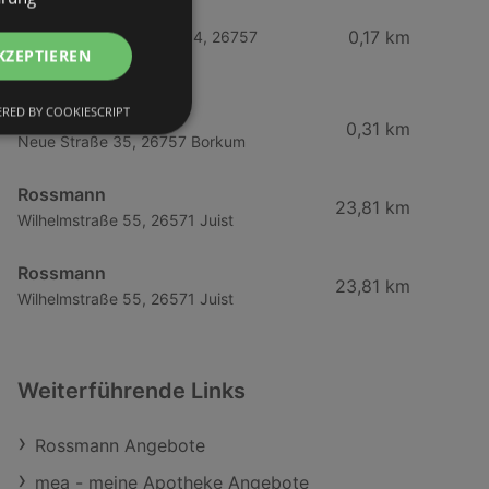
Eucerin
0,17 km
Am Georg Schütte Platz 4, 26757
KZEPTIEREN
Borkum
RED BY COOKIESCRIPT
Eucerin
0,31 km
Neue Straße 35, 26757 Borkum
Rossmann
23,81 km
Wilhelmstraße 55, 26571 Juist
Rossmann
23,81 km
Wilhelmstraße 55, 26571 Juist
Weiterführende Links
Rossmann Angebote
mea - meine Apotheke Angebote