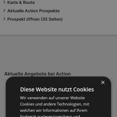
Karte & Route
Aktuelle Action Prospekte
Prospekt öffnen (35 Seiten)
Aktuelle Angebote bei Action
×
Diese Website nutzt Cookies
Action: Kleine Preise, große Fr
eude
Wir verwenden auf unserer Website
Cookies und andere Technologien, mit
Prospekt – 35 Seiten
Prospekt nur gültig bis:
11.08.2026
welchen wir Informationen auf Ihrem
Entfernt:
34,25 km
Endgerät auslesen/speichern und