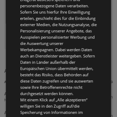
personenbezogene Daten verarbeiten.
Sofern Sie uns hierfür Ihre Einwilligung
erteilen, geschieht dies für die Einbindung
externer Medien, die Nutzungsanalyse, die
Personalisierung unserer Angebote, das
Ausspielen personalisierter Werbung und
ERHÄLTLICH BEI:
die Auswertung unserer
Action
Werbekampagnen. Dabei werden Daten
auch an Dienstleister weitergeben. Sofern
Daten in Länder außerhalb der
Europäischen Union übermittelt werden,
Action Filialen in der Nähe
besteht das Risiko, dass Behörden auf
diese Daten zugreifen und sie auswerten
ADRESSE
ENTFERNUNG
sowie Ihre Betroffenenrechte nicht
durchgesetzt werden können.
Action
34,25 km
Mit einem Klick auf „Alle akzeptieren“
Norddeicher Straße 80, 26506 Norden
willigen Sie in den Zugriff auf/die
Speicherung von Informationen im
Action
42,06 km