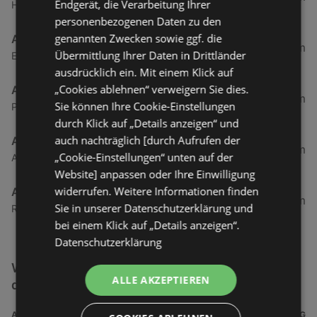
Endgerät, die Verarbeitung Ihrer
Herderstraße 4, 26721 Emden
personenbezogenen Daten zu den
genannten Zwecken sowie ggf. die
Action
49,84 km
Übermittlung Ihrer Daten in Drittländer
Ekelser Straße 1, 26624 Südbrookmerland
ausdrücklich ein. Mit einem Klick auf
„Cookies ablehnen“ verweigern Sie dies.
Action
66,59 km
Sie können Ihre Cookie-Einstellungen
Papenburger Straße 1a, 26789 Leer
durch Klick auf „Details anzeigen“ und
auch nachträglich [durch Aufrufen der
Action
74,38 km
„Cookie-Einstellungen“ unten auf der
Am Stadtpark 8, 26871 Papenburg
Website] anpassen oder Ihre Einwilligung
widerrufen. Weitere Informationen finden
Action
78,34 km
Sie in unserer Datenschutzerklärung und
Rosmarinheide 46, 26817 Rhauderfehn
bei einem Klick auf „Details anzeigen“.
Datenschutzerklärung
Weitere Schnäppchen & Restposten Filialen in
ALLE AKZEPTIEREN
der Nähe
ADRESSE
ENTFERNUNG