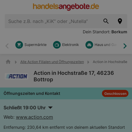
Dein Standort:
Borkum
Supermärkte
Elektronik
Haus und Garten
Zurück
Wei
Alle Action Filialen und Öffnungszeiten
Action in Hochstraße 17
Action in Hochstraße 17, 46236
Bottrop
Öffnungszeiten und Kontakt
Geschlossen
Schließt 19:00 Uhr
Web:
www.action.com
Entfernung:
230,64 km entfernt von deinem aktuellen Standort