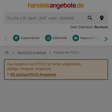
Dein Standort:
Borkum
Supermärkte
Elektronik
Haus und Garten
Zurück
Wei
Alle POCO Angebote
Pergola bei POCO
Das Angebot von POCO ist leider abgelaufen.
Gültige „Pergola“ Angebote
85 gültige POCO Angebote