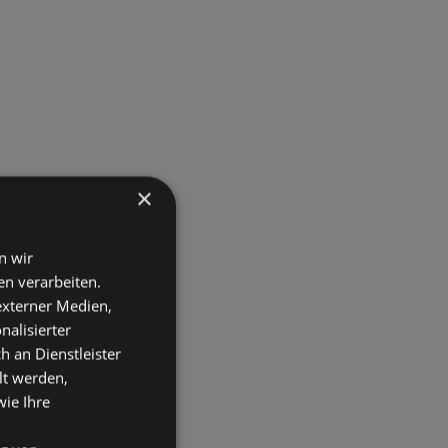
×
n wir
n verarbeiten.
 externer Medien,
nalisierter
an Dienstleister
lt werden,
wie Ihre