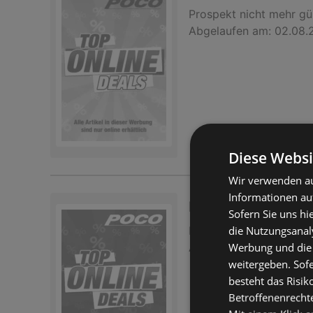
Prospekt
nicht mehr gü
Abgelaufen am:
02.08.
Diese Websi
Wir verwenden au
Informationen au
Poco: Angebote d
Sofern Sie uns hi
die Nutzungsanaly
Prospekt
nicht mehr gü
Werbung und die
Abgelaufen am:
26.07.
weitergeben. Sof
besteht das Risik
Betroffenenrecht