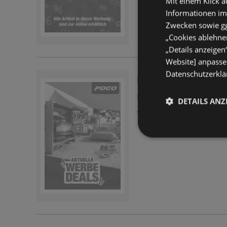
Mit einem Klick a
Informationen im
Zwecken sowie ggf
„Cookies ablehnen
„Details anzeigen
Website] anpassen
Datenschutzerklär
Poco: Angebote d
Prospekt
nicht mehr gü
DETAILS ANZ
Abgelaufen am:
24.07.