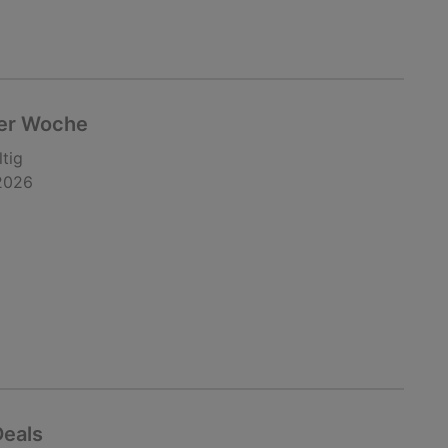
er Woche
ltig
2026
Deals