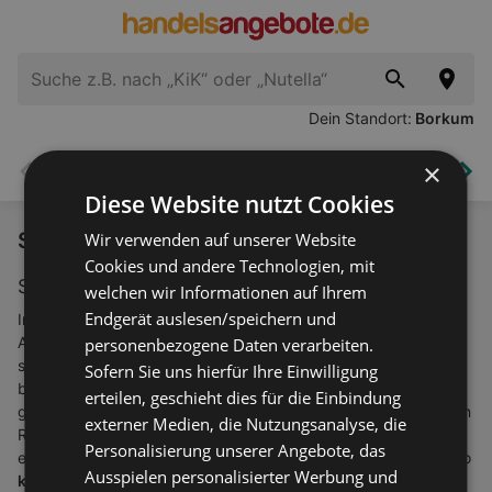
Dein Standort:
Borkum
×
Schnäppchen und Restposten
Supermärkte
El
Zurück
Wei
Diese Website nutzt Cookies
Schnäppchen und Restposten
Wir verwenden auf unserer Website
Cookies und andere Technologien, mit
Sonderposten und Schnäppchen finden
welchen wir Informationen auf Ihrem
Endgerät auslesen/speichern und
Im Sonderposten-Markt zählt vor allem eines: der Preis.
Angeboten werden
Produkte für den täglichen Bedarf
, sowie
personenbezogene Daten verarbeiten.
saisonale Angebote zu besonders günstigen Konditionen. Der
Sofern Sie uns hierfür Ihre Einwilligung
billige Preis kann zum einen durch die hohen Abnahm-Mengen
erteilen, geschieht dies für die Einbindung
gewährleistet werden und zum anderen durch den Verkauf von
externer Medien, die Nutzungsanalyse, die
Restbeständen, die durch eine Änderung des Designs oder
Personalisierung unserer Angebote, das
eine Geschäftsauflösung zustande kommen - man braucht also
Ausspielen personalisierter Werbung und
keine Angst vor minderer Qualität
zu haben. Der