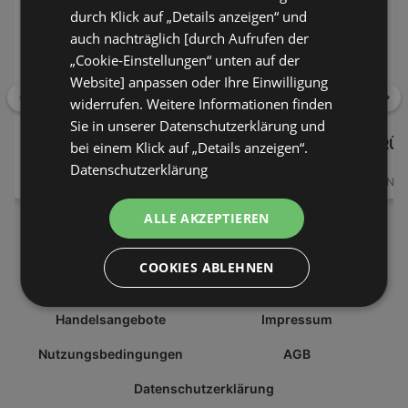
durch Klick auf „Details anzeigen“ und
auch nachträglich [durch Aufrufen der
„Cookie-Einstellungen“ unten auf der
Website] anpassen oder Ihre Einwilligung
widerrufen. Weitere Informationen finden
Zurück
Wei
Sie in unserer Datenschutzerklärung und
ACTION
TEDI DISCOUNT
KRÜ
bei einem Klick auf „Details anzeigen“.
Datenschutzerklärung
1 ANGEBOT
2 ANGEBOTE
1 ANG
ALLE AKZEPTIEREN
COOKIES ABLEHNEN
DETAILS ANZEIGEN
Handelsangebote
Impressum
POWERED BY COOKIESCRIPT
Nutzungsbedingungen
AGB
Datenschutzerklärung