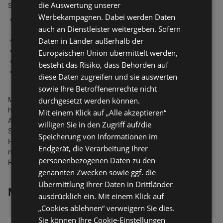
die Auswertung unserer
Sonderposten-Markt überzeugt mit einem großen Sortiment:
Werbekampagnen. Dabei werden Daten
Elektronikartikel, wie Staubsauger,
Wasserkocher
,
auch an Dienstleister weitergeben. Sofern
Personenwaage oder andere Haushaltsgeräte,
Drogeriartikel, wie Duschbad, Pflaster oder Reiniger,
Daten in Länder außerhalb der
Lebensmittel, wie Schokolade, Eis oder Getränke,
Europäischen Union übermittelt werden,
Büroartikel, wie Stifte, Notizblöcke und Tacker,
besteht das Risiko, dass Behörden auf
Spiele, Kostüme, Geschenke und Deko für
Weihnachten
,
diese Daten zugreifen und sie auswerten
Ostern und andere Anlässe.
sowie Ihre Betroffenenrechte nicht
Mit dem ständig wechselnden Sortiment an Schnäppchen
durchgesetzt werden können.
haben so vor allem Sparfüchse immer stets ein günstiges
Mit einem Klick auf „Alle akzeptieren“
Angebot zur Hand. Eine Übersicht über die aktuellen
willigen Sie in den Zugriff auf/die
Sonderposten Angebote findet man hier auf
Speicherung von Informationen im
Handelsangebote.de - passend zu allen Standortdaten des
Endgerät, die Verarbeitung Ihrer
nächstgelegenen Marktes inkl. Öffnungszeiten und
personenbezogenen Daten zu den
Routenplaner.
genannten Zwecken sowie ggf. die
Übermittlung Ihrer Daten in Drittländer
Meist geklickte Händler
ausdrücklich ein. Mit einem Klick auf
„Cookies ablehnen“ verweigern Sie dies.
Sie können Ihre Cookie-Einstellungen