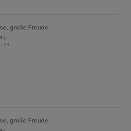
ise, große Freude
ltig
2026
ise, große Freude
ltig