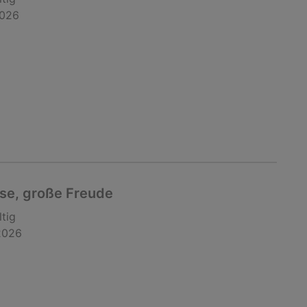
2026
ise, große Freude
ltig
2026