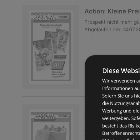
Action: Kleine Pre
Prospekt
nicht mehr gü
Abgelaufen am:
14.07.
Diese Websi
Wir verwenden au
Informationen au
Sofern Sie uns hi
die Nutzungsanaly
Action: Kleine Pre
Werbung und die
weitergeben. Sof
Prospekt
nicht mehr gü
besteht das Risik
Abgelaufen am:
07.07.
Betroffenenrecht