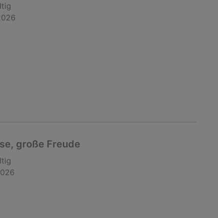
ltig
2026
ise, große Freude
ltig
2026