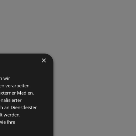
×
n wir
n verarbeiten.
 externer Medien,
nalisierter
an Dienstleister
lt werden,
wie Ihre