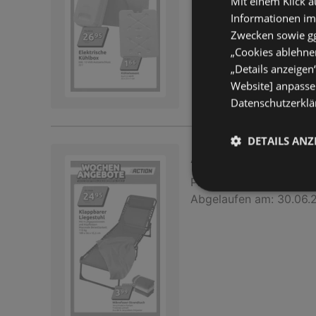
Mit einem Klick a
Informationen im
Zwecken sowie ggf
„Cookies ablehnen
„Details anzeigen
Website] anpassen
Datenschutzerklär
DETAILS ANZ
Action: Kleine Pre
Prospekt
nicht mehr gü
Abgelaufen am:
30.06.