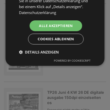
Sie in unserer Datenschutzerklärung und
bei einem Klick auf „Details anzeigen“.
Datenschutzerklärung
TP26 Juni 4 KW 26 DE digitale
ausgabe 150dpi einzelseiten
ALLE AKZEPTIEREN
Prospekt
nicht mehr gültig
Abgelaufen am:
27.06.2026
COOKIES ABLEHNEN
DETAILS ANZEIGEN
POWERED BY COOKIESCRIPT
TP26 Juni 4 KW 26 DE digitale
ausgabe 150dpi einzelseiten
os
Prospekt
nicht mehr gültig