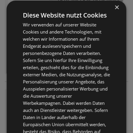
TP26 Juli 1 KW 28 DE digitale
×
ausgaben 150dpi einzelseiten
Diese Website nutzt Cookies
Prospekt
nicht mehr gültig
Abgelaufen am:
11.07.2026
Wir verwenden auf unserer Website
Cookies und andere Technologien, mit
welchen wir Informationen auf Ihrem
Endgerät auslesen/speichern und
personenbezogene Daten verarbeiten.
Sofern Sie uns hierfür Ihre Einwilligung
erteilen, geschieht dies für die Einbindung
externer Medien, die Nutzungsanalyse, die
Personalisierung unserer Angebote, das
Ausspielen personalisierter Werbung und
TP26 Juli 1 KW 28 DE digitale
die Auswertung unserer
ausgaben 150dpi einzelseiten
Werbekampagnen. Dabei werden Daten
1
auch an Dienstleister weitergeben. Sofern
Prospekt
nicht mehr gültig
Daten in Länder außerhalb der
Abgelaufen am:
11.07.2026
Europäischen Union übermittelt werden,
besteht das Risiko, dass Behörden auf