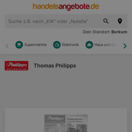
Dein Standort:
Borkum
Supermärkte
Elektronik
Haus und Garten
Zurück
Wei
Thomas Philipps