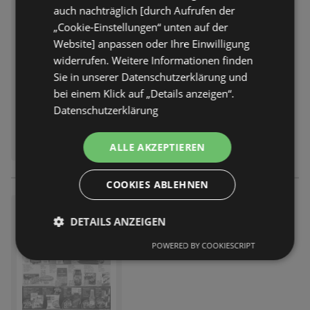
auch nachträglich [durch Aufrufen der
K+K: Wochenangebote
„Cookie-Einstellungen“ unten auf der
Prospekt
nicht mehr gültig
Website] anpassen oder Ihre Einwilligung
Abgelaufen am:
31.10.2025
widerrufen. Weitere Informationen finden
Sie in unserer Datenschutzerklärung und
bei einem Klick auf „Details anzeigen“.
Datenschutzerklärung
ALLE AKZEPTIEREN
COOKIES ABLEHNEN
K+K: Wochenangebote
DETAILS ANZEIGEN
Prospekt
nicht mehr gültig
Abgelaufen am:
25.10.2025
POWERED BY COOKIESCRIPT