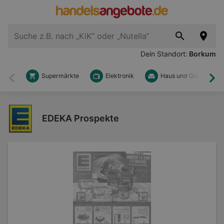
Dein Standort:
Borkum
Supermärkte
Elektronik
Haus und Garten
Zurück
Wei
EDEKA Prospekte