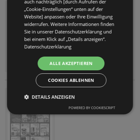
auch nachträglich [durch Aufrufen der
EDEKA: Wochenangebote
„Cookie-Einstellungen“ unten auf der
Prospekt
nicht mehr gültig
Website] anpassen oder Ihre Einwilligung
Abgelaufen am:
01.08.2026
widerrufen. Weitere Informationen finden
Sie in unserer Datenschutzerklärung und
bei einem Klick auf „Details anzeigen“.
Datenschutzerklärung
ALLE AKZEPTIEREN
COOKIES ABLEHNEN
EDEKA: Wochenangebote
DETAILS ANZEIGEN
Prospekt
nicht mehr gültig
POWERED BY COOKIESCRIPT
Abgelaufen am:
01.08.2026