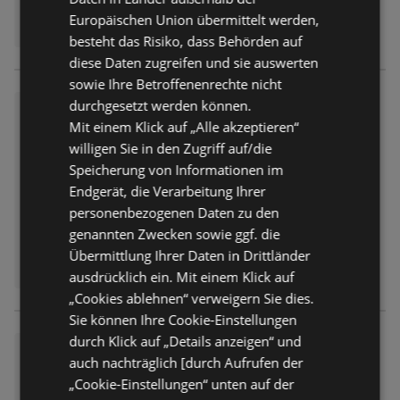
Europäischen Union übermittelt werden,
besteht das Risiko, dass Behörden auf
diese Daten zugreifen und sie auswerten
sowie Ihre Betroffenenrechte nicht
durchgesetzt werden können.
Wochenangebote
Mit einem Klick auf „Alle akzeptieren“
Prospekt
nicht mehr gültig
willigen Sie in den Zugriff auf/die
Abgelaufen am:
01.08.2026
Speicherung von Informationen im
Endgerät, die Verarbeitung Ihrer
personenbezogenen Daten zu den
genannten Zwecken sowie ggf. die
Übermittlung Ihrer Daten in Drittländer
ausdrücklich ein. Mit einem Klick auf
„Cookies ablehnen“ verweigern Sie dies.
Sie können Ihre Cookie-Einstellungen
durch Klick auf „Details anzeigen“ und
Wochenangebote
auch nachträglich [durch Aufrufen der
Prospekt
nicht mehr gültig
„Cookie-Einstellungen“ unten auf der
Abgelaufen am:
01.08.2026