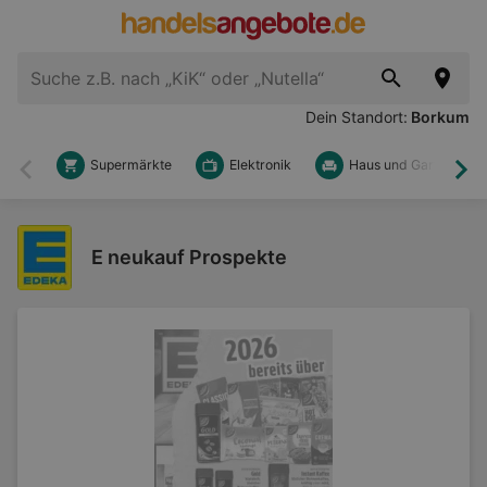
Dein Standort:
Borkum
Supermärkte
Elektronik
Haus und Garten
Zurück
Wei
E neukauf Prospekte