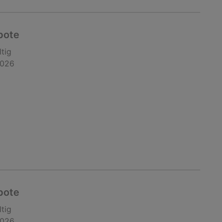
bote
ltig
2026
bote
ltig
2026