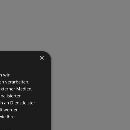
×
n wir
n verarbeiten.
 externer Medien,
nalisierter
an Dienstleister
lt werden,
wie Ihre