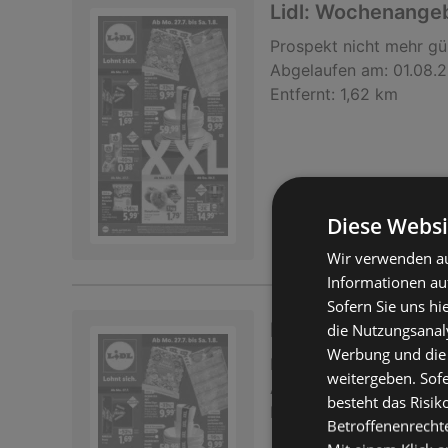
Lidl: Wochenange
Prospekt
nicht mehr gü
Abgelaufen am:
01.08.
Entfernt:
1,62 km
Diese Websi
Wir verwenden au
Informationen au
Sofern Sie uns hi
Lidl: Wochenange
die Nutzungsanaly
Werbung und die
Prospekt
nicht mehr gü
weitergeben. Sof
Abgelaufen am:
01.08.
besteht das Risik
Entfernt:
1,62 km
Betroffenenrecht