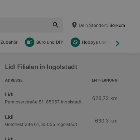
Dein Standort:
Borkum
 Zubehör
Büro und DIY
Hobbys und Freizeit
Weiter
Lidl Filialen in Ingolstadt
ADRESSE
ENTFERNUNG
Lidl
628,72 km
Permoserstraße 81, 85057 Ingolstadt
Lidl
630,3 km
Goethestraße 61, 85055 Ingolstadt
Lidl