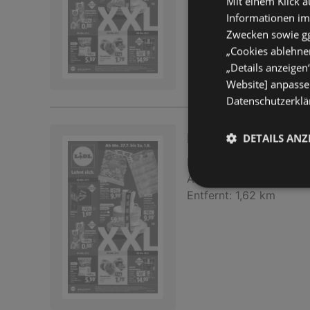
Mit einem Klick a
Informationen im
Zwecken sowie ggf
„Cookies ablehnen
„Details anzeigen
Website] anpassen
Datenschutzerklär
Lidl: Wochenange
DETAILS ANZ
Prospekt
nicht mehr gü
Abgelaufen am:
01.08.
Entfernt:
1,62 km