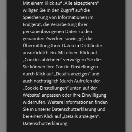
Mit einem Klick auf „Alle akzeptieren“
Entfernt:
0,86 km
willigen Sie in den Zugriff auf/die
Speicherung von Informationen im
Endgerät, die Verarbeitung Ihrer
personenbezogenen Daten zu den
genannten Zwecken sowie ggf. die
Übermittlung Ihrer Daten in Drittländer
ausdrücklich ein. Mit einem Klick auf
„Cookies ablehnen“ verweigern Sie dies.
Sie können Ihre Cookie-Einstellungen
durch Klick auf „Details anzeigen“ und
Aldi Süd: Wochenangebote
auch nachträglich [durch Aufrufen der
Prospekt
nicht mehr gültig
„Cookie-Einstellungen“ unten auf der
Abgelaufen am:
04.07.2026
Website] anpassen oder Ihre Einwilligung
Entfernt:
0,86 km
widerrufen. Weitere Informationen finden
Sie in unserer Datenschutzerklärung und
bei einem Klick auf „Details anzeigen“.
Datenschutzerklärung