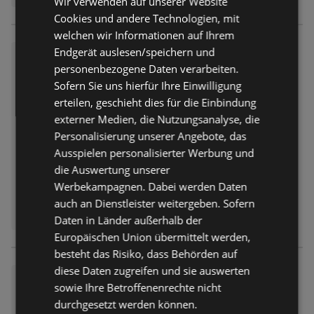
Wir verwenden auf unserer Website
Cookies und andere Technologien, mit
welchen wir Informationen auf Ihrem
Endgerät auslesen/speichern und
Aldi Süd: Wochenangebote
personenbezogene Daten verarbeiten.
Prospekt
nicht mehr gültig
Sofern Sie uns hierfür Ihre Einwilligung
Abgelaufen am:
11.07.2026
erteilen, geschieht dies für die Einbindung
Entfernt:
0,86 km
externer Medien, die Nutzungsanalyse, die
Personalisierung unserer Angebote, das
Ausspielen personalisierter Werbung und
die Auswertung unserer
Werbekampagnen. Dabei werden Daten
auch an Dienstleister weitergeben. Sofern
Daten in Länder außerhalb der
Europäischen Union übermittelt werden,
besteht das Risiko, dass Behörden auf
diese Daten zugreifen und sie auswerten
Aldi Süd: Wochenangebote
sowie Ihre Betroffenenrechte nicht
Prospekt
nicht mehr gültig
durchgesetzt werden können.
Abgelaufen am:
11.07.2026