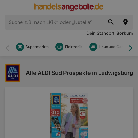
Dein Standort:
Borkum
Supermärkte
Elektronik
Haus und Garten
Zurück
Wei
Alle ALDI Süd Prospekte in Ludwigsburg