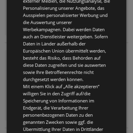
externer Medien, die Nutzungsanalyse, die
Personalisierung unserer Angebote, das
Ausspielen personalisierter Werbung und
die Auswertung unserer
Werbekampagnen. Dabei werden Daten
auch an Dienstleister weitergeben. Sofern
Daten in Länder außerhalb der
Europäischen Union übermittelt werden,
Globus: Wochenangebote
besteht das Risiko, dass Behörden auf
Prospekt
nicht mehr gültig
diese Daten zugreifen und sie auswerten
Abgelaufen am:
01.08.2026
sowie Ihre Betroffenenrechte nicht
durchgesetzt werden können.
Mit einem Klick auf „Alle akzeptieren“
willigen Sie in den Zugriff auf/die
Speicherung von Informationen im
Endgerät, die Verarbeitung Ihrer
personenbezogenen Daten zu den
genannten Zwecken sowie ggf. die
Übermittlung Ihrer Daten in Drittländer