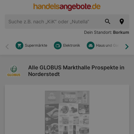
Dein Standort:
Borkum
Supermärkte
Elektronik
Haus und Garten
Zurück
Wei
Alle GLOBUS Markthalle Prospekte in
Norderstedt