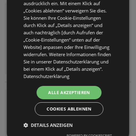
ausdrücklich ein. Mit einem Klick auf
Globus: Wochenangebote
„Cookies ablehnen“ verweigern Sie dies.
Prospekt
nicht mehr gültig
Sie können Ihre Cookie-Einstellungen
Abgelaufen am:
01.08.2026
durch Klick auf „Details anzeigen“ und
auch nachträglich [durch Aufrufen der
„Cookie-Einstellungen“ unten auf der
Website] anpassen oder Ihre Einwilligung
widerrufen. Weitere Informationen finden
Sie in unserer Datenschutzerklärung und
bei einem Klick auf „Details anzeigen“.
Datenschutzerklärung
ALLE AKZEPTIEREN
Globus: Wochenangebote
Prospekt
nicht mehr gültig
COOKIES ABLEHNEN
Abgelaufen am:
01.08.2026
DETAILS ANZEIGEN
POWERED BY COOKIESCRIPT