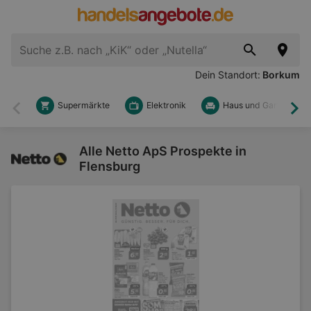
Dein Standort:
Borkum
Supermärkte
Elektronik
Haus und Garten
Zurück
Wei
Alle Netto ApS Prospekte in
Flensburg