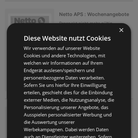
Netto APS : Wochenangebote
Prospekt
nicht mehr gültig
×
Abgelaufen am:
27.06.2026
Diese Website nutzt Cookies
Wir verwenden auf unserer Website
Cookies und andere Technologien, mit
welchen wir Informationen auf Ihrem
Endgerät auslesen/speichern und
personenbezogene Daten verarbeiten.
Sofern Sie uns hierfür Ihre Einwilligung
erteilen, geschieht dies für die Einbindung
externer Medien, die Nutzungsanalyse, die
Personalisierung unserer Angebote, das
Netto APS : Wochenangebote
Ausspielen personalisierter Werbung und
Prospekt
nicht mehr gültig
die Auswertung unserer
Abgelaufen am:
20.06.2026
Werbekampagnen. Dabei werden Daten
auch an Dienstleister weitergeben. Sofern