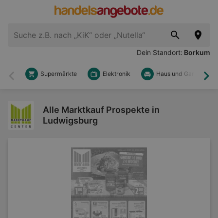
Dein Standort:
Borkum
Supermärkte
Elektronik
Haus und Garten
Zurück
Wei
Alle Marktkauf Prospekte in
Ludwigsburg