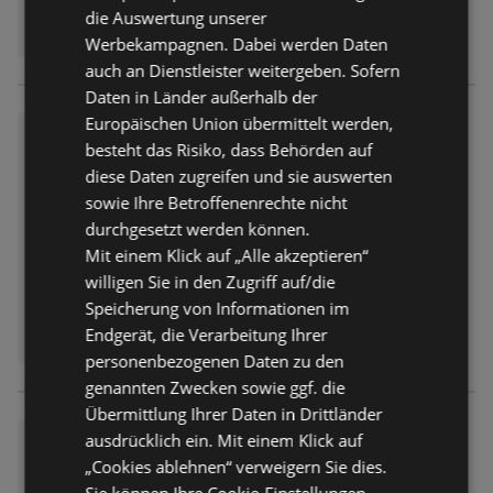
die Auswertung unserer
Werbekampagnen. Dabei werden Daten
auch an Dienstleister weitergeben. Sofern
Daten in Länder außerhalb der
Europäischen Union übermittelt werden,
Marktkauf: Wochenangebote
besteht das Risiko, dass Behörden auf
Prospekt
nicht mehr gültig
diese Daten zugreifen und sie auswerten
Abgelaufen am:
01.08.2026
sowie Ihre Betroffenenrechte nicht
durchgesetzt werden können.
Mit einem Klick auf „Alle akzeptieren“
willigen Sie in den Zugriff auf/die
Speicherung von Informationen im
Endgerät, die Verarbeitung Ihrer
personenbezogenen Daten zu den
genannten Zwecken sowie ggf. die
Übermittlung Ihrer Daten in Drittländer
ausdrücklich ein. Mit einem Klick auf
Marktkauf: Wochenangebote
„Cookies ablehnen“ verweigern Sie dies.
Prospekt
nicht mehr gültig
Sie können Ihre Cookie-Einstellungen