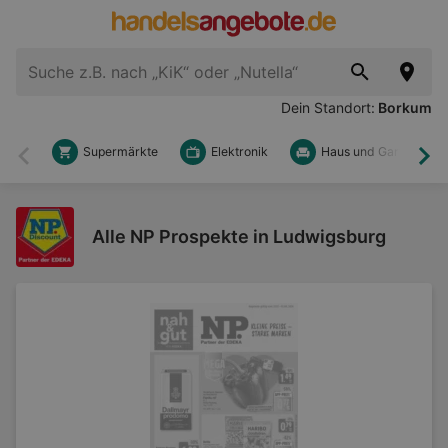
Dein Standort:
Borkum
Supermärkte
Elektronik
Haus und Garten
Zurück
Wei
Alle NP Prospekte in Ludwigsburg