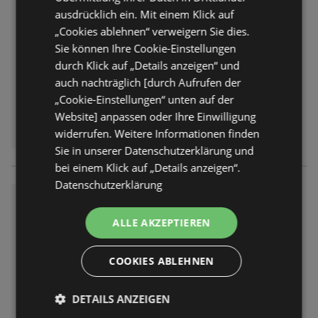
Prospekt
nicht mehr gültig
ausdrücklich ein. Mit einem Klick auf
Abgelaufen am:
25.07.2026
„Cookies ablehnen“ verweigern Sie dies.
Sie können Ihre Cookie-Einstellungen
durch Klick auf „Details anzeigen“ und
auch nachträglich [durch Aufrufen der
„Cookie-Einstellungen“ unten auf der
Website] anpassen oder Ihre Einwilligung
widerrufen. Weitere Informationen finden
Sie in unserer Datenschutzerklärung und
bei einem Klick auf „Details anzeigen“.
Datenschutzerklärung
Wochenangebote
Prospekt
nicht mehr gültig
ALLE AKZEPTIEREN
Abgelaufen am:
25.07.2026
COOKIES ABLEHNEN
DETAILS ANZEIGEN