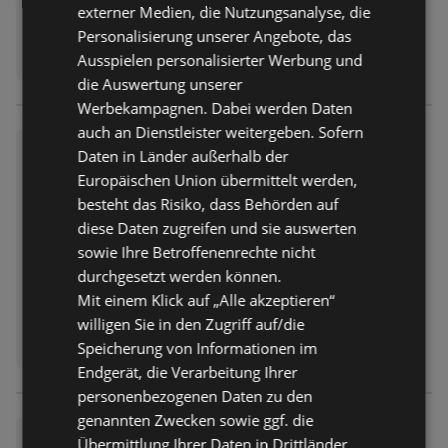
externer Medien, die Nutzungsanalyse, die
Personalisierung unserer Angebote, das
Ausspielen personalisierter Werbung und
die Auswertung unserer
Werbekampagnen. Dabei werden Daten
auch an Dienstleister weitergeben. Sofern
Wochenangebote
Daten in Länder außerhalb der
Prospekt
nicht mehr gültig
Europäischen Union übermittelt werden,
Abgelaufen am:
25.07.2026
besteht das Risiko, dass Behörden auf
diese Daten zugreifen und sie auswerten
sowie Ihre Betroffenenrechte nicht
durchgesetzt werden können.
Mit einem Klick auf „Alle akzeptieren“
willigen Sie in den Zugriff auf/die
Speicherung von Informationen im
Endgerät, die Verarbeitung Ihrer
personenbezogenen Daten zu den
genannten Zwecken sowie ggf. die
Wochenangebote
Übermittlung Ihrer Daten in Drittländer