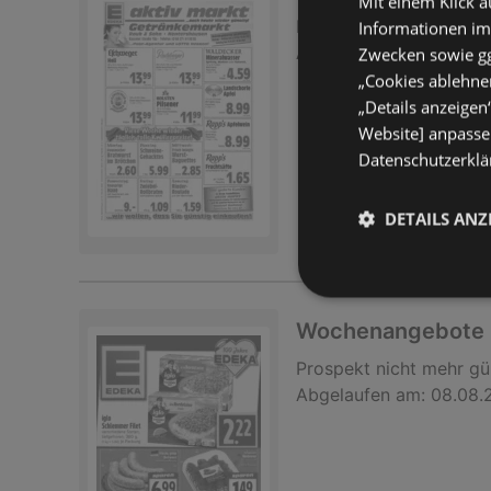
Mit einem Klick a
Prospekt
nicht mehr gü
Informationen im
Abgelaufen am:
08.08.
Zwecken sowie ggf
„Cookies ablehnen
„Details anzeigen
Website] anpassen
Datenschutzerklär
DETAILS ANZ
Wochenangebote
Prospekt
nicht mehr gü
Abgelaufen am:
08.08.