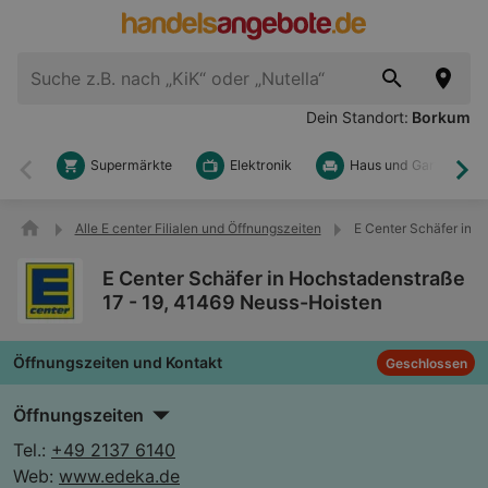
Dein Standort:
Borkum
Supermärkte
Elektronik
Haus und Garten
Zurück
Wei
Alle E center Filialen und Öffnungszeiten
E Center Schäfer in 
E Center Schäfer in Hochstadenstraße
17 - 19, 41469 Neuss-Hoisten
Öffnungszeiten und Kontakt
Geschlossen
Öffnungszeiten
Tel.:
+49 2137 6140
Web:
www.edeka.de