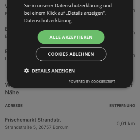
Sie in unserer Datenschutzerklärung und
Wilger Getränke Quelle - Borken
193,61 km
bei einem Klick auf „Details anzeigen“.
Boumannstraße 12, 46325 Borken
Datenschutzerklärung
E center Wilger
193,65 km
Boumannstraße 6, 46325 Borken
ALLE AKZEPTIEREN
E center Brüggemeier
COOKIES ABLEHNEN
202,75 km
Ludwig-Jahn-Straße 7 - 15, 47533 Kleve
DETAILS ANZEIGEN
POWERED BY COOKIESCRIPT
Weitere Getränke & Lebensmittel Filialen in der
Nähe
ADRESSE
ENTFERNUNG
Frischemarkt Strandstr.
0,01 km
Strandstraße 5, 26757 Borkum