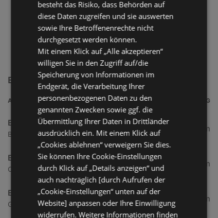
besteht das Risiko, dass Behörden auf
diese Daten zugreifen und sie auswerten
sowie Ihre Betroffenenrechte nicht
durchgesetzt werden können.
Mit einem Klick auf „Alle akzeptieren“
willigen Sie in den Zugriff auf/die
Speicherung von Informationen im
E center Filialen in der Nähe
Endgerät, die Verarbeitung Ihrer
personenbezogenen Daten zu den
ADRESSE
ENTFERNUNG
genannten Zwecken sowie ggf. die
Übermittlung Ihrer Daten in Drittländer
E center Rewer
178 km
ausdrücklich ein. Mit einem Klick auf
Burgstraße 24, 48703 Stadtlohn
„Cookies ablehnen“ verweigern Sie dies.
Sie können Ihre Cookie-Einstellungen
E center Wilger
193,12 km
durch Klick auf „Details anzeigen“ und
Otto-Hahn-Straße 8, 46325 Borken
auch nachträglich [durch Aufrufen der
„Cookie-Einstellungen“ unten auf der
E center Harmeling
193,23 km
Website] anpassen oder Ihre Einwilligung
Gronauer Straße 21, 46414 Rhede
widerrufen. Weitere Informationen finden