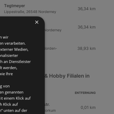
Tegtmeyer
36,34 km
Lippestraße, 26548 Norderney
×
Arno Junkmann
36,34 km
Lippestraße 23, 26548 Norderney
n wir
G. & U. van Rahden
n verarbeiten.
38,93 km
Landstraße 39, 26506 Norden-
 externer Medien,
Ostermarsch
nalisierter
an Dienstleister
lt werden,
wie Ihre
Weitere Freizeit & Hobby Filialen in
der Nähe
ng von
den genannten
ADRESSE
ENTFERNUNG
it einem Klick auf
h Klick auf
Frischemarkt Strandstr.
0,01 km
n“ unten auf der
Strandstraße 5, 26757 Borkum