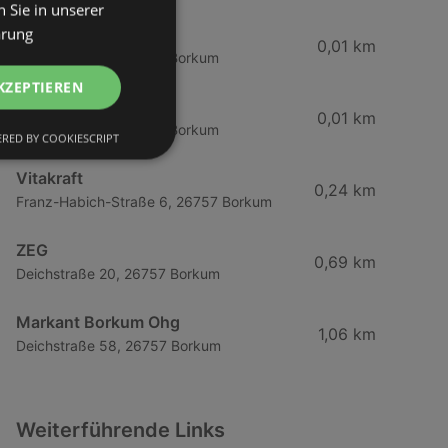
 Sie in unserer
ärung
Tchibo
0,01 km
Strandstraße 5, 26757 Borkum
KZEPTIEREN
Vitakraft
0,01 km
Strandstraße 5, 26757 Borkum
RED BY COOKIESCRIPT
Vitakraft
0,24 km
Franz-Habich-Straße 6, 26757 Borkum
ZEG
0,69 km
Deichstraße 20, 26757 Borkum
Markant Borkum Ohg
1,06 km
Deichstraße 58, 26757 Borkum
Weiterführende Links