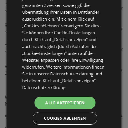
TUI TUI Deutschland GmbH
genannten Zwecken sowie ggf. die
35,86 km
Neuer Weg 114, 26506 Norden
Übermittlung Ihrer Daten in Drittländer
ausdrücklich ein. Mit einem Klick auf
Reiseagentur Janssen
„Cookies ablehnen“ verweigern Sie dies.
36,06 km
Neuer Weg 50, 26506 Norden
Sie können Ihre Cookie-Einstellungen
durch Klick auf „Details anzeigen“ und
TUI TUI Deutschland GmbH
auch nachträglich [durch Aufrufen der
43,24 km
Neutorstraße 50, 26721 Emden
„Cookie-Einstellungen“ unten auf der
Website] anpassen oder Ihre Einwilligung
Reisebüro am Delft
widerrufen. Weitere Informationen finden
43,44 km
Burgstraße 1, 26721 Emden
Sie in unserer Datenschutzerklärung und
bei einem Klick auf „Details anzeigen“.
Datenschutzerklärung
Weitere Restaurant & Reisen Filialen in der
ALLE AKZEPTIEREN
Nähe
ADRESSE
ENTFERNUNG
COOKIES ABLEHNEN