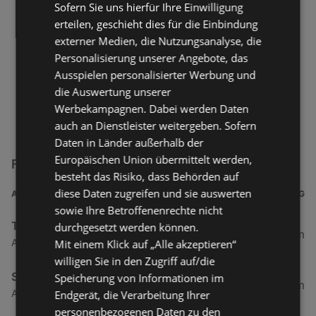
Sofern Sie uns hierfür Ihre Einwilligung
erteilen, geschieht dies für die Einbindung
externer Medien, die Nutzungsanalyse, die
Personalisierung unserer Angebote, das
Ausspielen personalisierter Werbung und
die Auswertung unserer
Werbekampagnen. Dabei werden Daten
auch an Dienstleister weitergeben. Sofern
Daten in Länder außerhalb der
Europäischen Union übermittelt werden,
FTI Touristik Filialen in der Nähe
besteht das Risiko, dass Behörden auf
diese Daten zugreifen und sie auswerten
ADRESSE
ENTFERNUNG
sowie Ihre Betroffenenrechte nicht
TUI TravelStar
durchgesetzt werden können.
34,2 km
Adolfsreihe 6, 26548 Norderney
Mit einem Klick auf „Alle akzeptieren“
willigen Sie in den Zugriff auf/die
SONNENIDEEN
Speicherung von Informationen im
35,63 km
Am Markt 6a, 26506 Norden
Endgerät, die Verarbeitung Ihrer
personenbezogenen Daten zu den