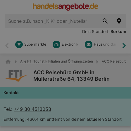
Dein Standort:
Borkum
Supermärkte
Elektronik
Haus und Garten
Zurück
Wei
Alle FTI Touristik Filialen und Öffnungszeiten
ACC Reisebüro Gm
ACC Reisebüro GmbH in
Müllerstraße 64, 13349 Berlin
Kontakt
Tel.:
+49 30 4513053
Entfernung:
460,4 km entfernt von deinem aktuellen Standort