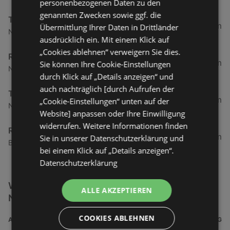
personenbezogenen Daten zu den
genannten Zwecken sowie ggf. die
TUI TUI Deutschland GmbH
35,86 km
Übermittlung Ihrer Daten in Drittländer
Neuer Weg 114, 26506 Norden
ausdrücklich ein. Mit einem Klick auf
„Cookies ablehnen“ verweigern Sie dies.
Reiseagentur Janssen
36,06 km
Sie können Ihre Cookie-Einstellungen
Neuer Weg 50, 26506 Norden
durch Klick auf „Details anzeigen“ und
auch nachträglich [durch Aufrufen der
TUI TUI Deutschland GmbH
43,24 km
„Cookie-Einstellungen“ unten auf der
Neutorstraße 50, 26721 Emden
Website] anpassen oder Ihre Einwilligung
widerrufen. Weitere Informationen finden
Reisebüro am Delft
43,44 km
Sie in unserer Datenschutzerklärung und
Burgstraße 1, 26721 Emden
bei einem Klick auf „Details anzeigen“.
Datenschutzerklärung
Weitere Restaurant & Reisen Filialen in der
ALLE AKZEPTIEREN
Nähe
COOKIES ABLEHNEN
ADRESSE
ENTFERNUNG