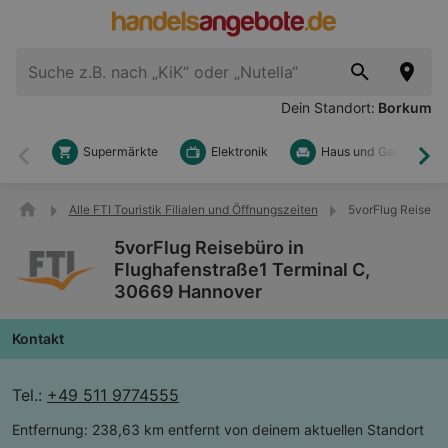
Dein Standort:
Borkum
Supermärkte
Elektronik
Haus und Garten
Zurück
Wei
Alle FTI Touristik Filialen und Öffnungszeiten
5vorFlug Reisebü
5vorFlug Reisebüro in
Flughafenstraße1 Terminal C,
30669 Hannover
Kontakt
Tel.:
+49 511 9774555
Entfernung:
238,63 km entfernt von deinem aktuellen Standort