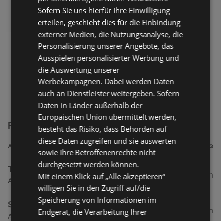
Sofern Sie uns hierfür Ihre Einwilligung
erteilen, geschieht dies für die Einbindung
externer Medien, die Nutzungsanalyse, die
Personalisierung unserer Angebote, das
Ausspielen personalisierter Werbung und
die Auswertung unserer
Werbekampagnen. Dabei werden Daten
auch an Dienstleister weitergeben. Sofern
Daten in Länder außerhalb der
Europäischen Union übermittelt werden,
FTI Touristik Filialen in der Nähe
besteht das Risiko, dass Behörden auf
diese Daten zugreifen und sie auswerten
ADRESSE
ENTFERNUNG
sowie Ihre Betroffenenrechte nicht
durchgesetzt werden können.
TUI TravelStar
34,2 km
Mit einem Klick auf „Alle akzeptieren“
Adolfsreihe 6, 26548 Norderney
willigen Sie in den Zugriff auf/die
Speicherung von Informationen im
SONNENIDEEN
35,63 km
Endgerät, die Verarbeitung Ihrer
Am Markt 6a, 26506 Norden