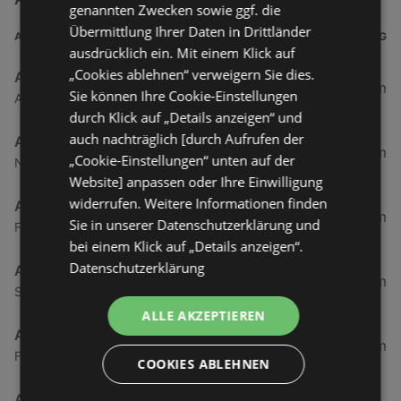
genannten Zwecken sowie ggf. die
Übermittlung Ihrer Daten in Drittländer
ADRESSE
ENTFERNUNG
ausdrücklich ein. Mit einem Klick auf
„Cookies ablehnen“ verweigern Sie dies.
Autohaus Göthling
380,62 km
Sie können Ihre Cookie-Einstellungen
An Der Feuerwache 1, 99817 Eisenach
durch Klick auf „Details anzeigen“ und
auch nachträglich [durch Aufrufen der
Autohaus Göthling am Wartenberg
381,78 km
„Cookie-Einstellungen“ unten auf der
Neue Wiese 6, 99817 Eisenach
Website] anpassen oder Ihre Einwilligung
widerrufen. Weitere Informationen finden
Autohaus Marnet
382,4 km
Sie in unserer Datenschutzerklärung und
Frankfurter Straße 72, 65520 Bad Camberg
bei einem Klick auf „Details anzeigen“.
Datenschutzerklärung
Autohaus Marnet
386,39 km
Schwahlheimer Straße 71, 61231 Bad Nauheim
ALLE AKZEPTIEREN
Autohaus Marnet
387,13 km
Friedberger Straße 98 - 102, 61231 Bad Nauheim
COOKIES ABLEHNEN
Autohaus Marnet