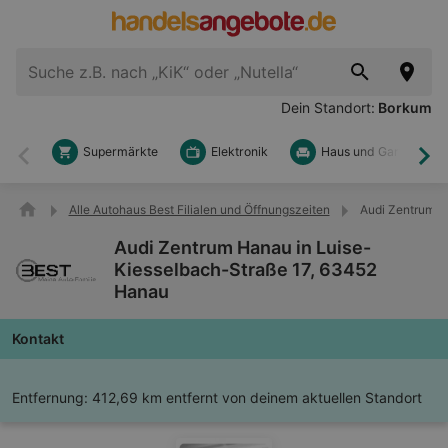
Dein Standort:
Borkum
Supermärkte
Elektronik
Haus und Garten
Zurück
Wei
Alle Autohaus Best Filialen und Öffnungszeiten
Audi Zentrum H
Audi Zentrum Hanau in Luise-
Kiesselbach-Straße 17, 63452
Hanau
Kontakt
Entfernung:
412,69 km entfernt von deinem aktuellen Standort