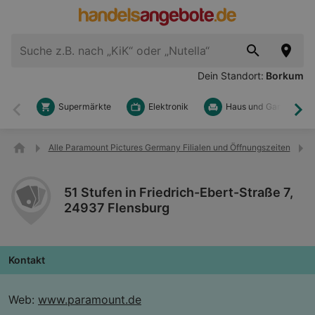
Dein Standort:
Borkum
Supermärkte
Elektronik
Haus und Garten
Zurück
Wei
Alle Paramount Pictures Germany Filialen und Öffnungszeiten
51 Stufen in Friedrich-Ebert-Straße 7,
24937 Flensburg
Kontakt
Web:
www.paramount.de