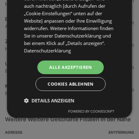
65,96 km
Mühlenstraße 88, 26789 Leer In Ostfriesland
auch nachträglich [durch Aufrufen der
„Cookie-Einstellungen“ unten auf der
Ems-Center Kino
Website] anpassen oder Ihre Einwilligung
73,76 km
Am Ems-Center 1, 26871 Papenburg
widerrufen. Weitere Informationen finden
Sie in unserer Datenschutzerklärung und
Zeli-Service-Kino
bei einem Klick auf „Details anzeigen“.
88,5 km
Hauptstraße 7, 26340 Zetel
Datenschutzerklärung
UCI Wilhelmshaven
95,86 km
ALLE AKZEPTIEREN
Bahnhofstraße 22, 26382 Wilhelmshaven
COOKIES ABLEHNEN
Kino Meppen
107,79 km
Bahnhofstraße 9 - 11, 49716 Meppen
DETAILS ANZEIGEN
POWERED BY COOKIESCRIPT
Weitere Weitere Geschäfte Filialen in der Nähe
ADRESSE
ENTFERNUNG