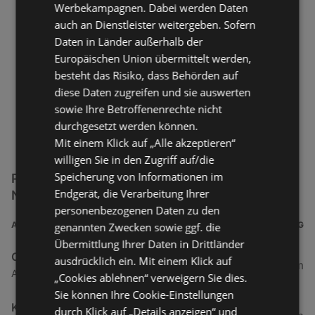
Werbekampagnen. Dabei werden Daten
auch an Dienstleister weitergeben. Sofern
Daten in Länder außerhalb der
Europäischen Union übermittelt werden,
besteht das Risiko, dass Behörden auf
diese Daten zugreifen und sie auswerten
sowie Ihre Betroffenenrechte nicht
durchgesetzt werden können.
Mit einem Klick auf „Alle akzeptieren“
willigen Sie in den Zugriff auf/die
Speicherung von Informationen im
Paramount Pictures Germany Filialen in der
Endgerät, die Verarbeitung Ihrer
Nähe
personenbezogenen Daten zu den
ADRESSE
ENTFERNUNG
genannten Zwecken sowie ggf. die
Übermittlung Ihrer Daten in Drittländer
CineStar - Der Filmpalast
ausdrücklich ein. Mit einem Klick auf
42,88 km
Abdenastraße 15, 26721 Emden Stadtzentrum
„Cookies ablehnen“ verweigern Sie dies.
Sie können Ihre Cookie-Einstellungen
Kino Center Leer
durch Klick auf „Details anzeigen“ und