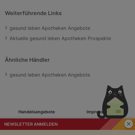
Weiterführende Links
gesund leben Apotheken Angebote
Aktuelle gesund leben Apotheken Prospekte
Ähnliche Händler
gesund leben Apotheken Angebote
Schli
NEWSLETTER ANMELDEN
Handelsangebote
Impressum
Möchtest du spezielle Angebote von Handelsangebote per
Email erhalten?
Nutzungsbedingungen
AGB
NEWSLETTER ANMELDEN
Datenschutzerklärung