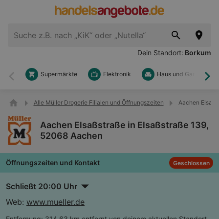
Dein Standort:
Borkum
Supermärkte
Elektronik
Haus und Garten
Zurück
Wei
Alle Müller Drogerie Filialen und Öffnungszeiten
Aachen Elsaßst
Aachen Elsaßstraße in Elsaßstraße 139,
52068 Aachen
Öffnungszeiten und Kontakt
Geschlossen
Schließt 20:00 Uhr
Web:
www.mueller.de
Entfernung:
314,63 km entfernt von deinem aktuellen Standort