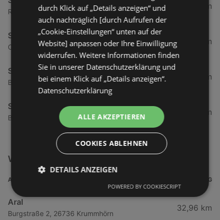
Shell
78,11 km
durch Klick auf „Details anzeigen“ und
Rhauderwieke 21, 26817 Rhauderfehn
auch nachträglich [durch Aufrufen der
„Cookie-Einstellungen“ unten auf der
Shell
78,82 km
Website] anpassen oder Ihre Einwilligung
Ostertorstraße 99, 26670 Uplengen
widerrufen. Weitere Informationen finden
Sie in unserer Datenschutzerklärung und
Shell
94,2 km
bei einem Klick auf „Details anzeigen“.
Bismarckstraße 261, 26389 Wilhelmshaven
Datenschutzerklärung
Shell
94,48 km
ALLE AKZEPTIEREN
Banter Weg 121, 26389 Wilhelmshaven
COOKIES ABLEHNEN
Weitere Auto & Tanken Filialen in der Nähe
DETAILS ANZEIGEN
ADRESSE
ENTFERNUNG
POWERED BY COOKIESCRIPT
Aral
32,96 km
Burgstraße 2, 26736 Krummhörn