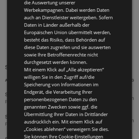
die Auswertung unserer
Werbekampagnen. Dabei werden Daten
auch an Dienstleister weitergeben. Sofern
Daten in Länder außerhalb der
Europäischen Union übermittelt werden,
besteht das Risiko, dass Behörden auf
diese Daten zugreifen und sie auswerten
sowie Ihre Betroffenenrechte nicht
durchgesetzt werden können.
Shell Filialen in der Nähe
Mit einem Klick auf „Alle akzeptieren“
willigen Sie in den Zugriff auf/die
ADRESSE
ENTFERNUNG
Speicherung von Informationen im
Endgerät, die Verarbeitung Ihrer
Shell
44,45 km
personenbezogenen Daten zu den
Petkumer Straße 2, 26725 Emden
genannten Zwecken sowie ggf. die
Übermittlung Ihrer Daten in Drittländer
Shell
75,77 km
ausdrücklich ein. Mit einem Klick auf
Flachsmeerstraße 5, 26871 Papenburg
„Cookies ablehnen“ verweigern Sie dies.
Sie können Ihre Cookie-Einstellungen