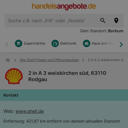
Dein Standort:
Borkum
Supermärkte
Elektronik
Haus und Garten
Zurück
Wei
Alle Shell Filialen und Öffnungszeiten
2 in A 3 weiskirchen süd
2 in A 3 weiskirchen süd, 63110
Rodgau
Kontakt
Web:
www.shell.de
Entfernung:
421,87 km entfernt von deinem aktuellen Standort