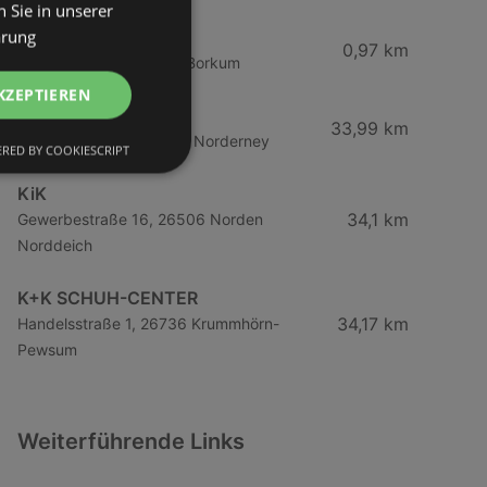
 Sie in unserer
ärung
KiK
0,97 km
Deichstraße 54, 26757 Borkum
KZEPTIEREN
GINA LAURA
33,99 km
Strandstraße 18, 26548 Norderney
RED BY COOKIESCRIPT
KiK
34,1 km
Gewerbestraße 16, 26506 Norden
Norddeich
K+K SCHUH-CENTER
34,17 km
Handelsstraße 1, 26736 Krummhörn-
Pewsum
Weiterführende Links