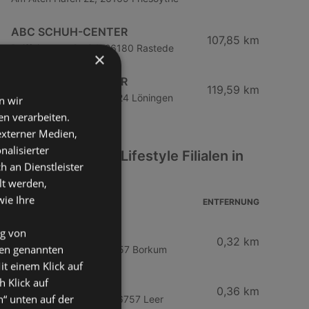
ABC SCHUH-CENTER
107,85 km
Raiffeisenstraße 34, 26180 Rastede
×
ABC SCHUH-CENTER
119,59 km
Lindenallee 11 - 17, 49624 Löningen
n wir
n verarbeiten.
 externer Medien,
nalisierter
Weitere Mode & Lifestyle Filialen in
an Dienstleister
der Nähe
lt werden,
wie Ihre
ADRESSE
ENTFERNUNG
ng von
GERRY WEBER
0,32 km
den genannten
Bismarckstraße 10, 26757 Borkum
it einem Klick auf
h Klick auf
Woolworth
0,36 km
n“ unten auf der
Strandstraße 41 - 43, 26757 Leer