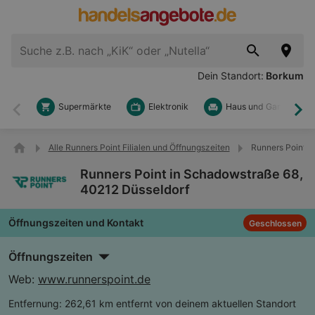
Dein Standort:
Borkum
Supermärkte
Elektronik
Haus und Garten
Zurück
Wei
Alle Runners Point Filialen und Öffnungszeiten
Runners Point i
Runners Point in Schadowstraße 68,
40212 Düsseldorf
Öffnungszeiten und Kontakt
Geschlossen
Öffnungszeiten
Web:
www.runnerspoint.de
Entfernung:
262,61 km entfernt von deinem aktuellen Standort