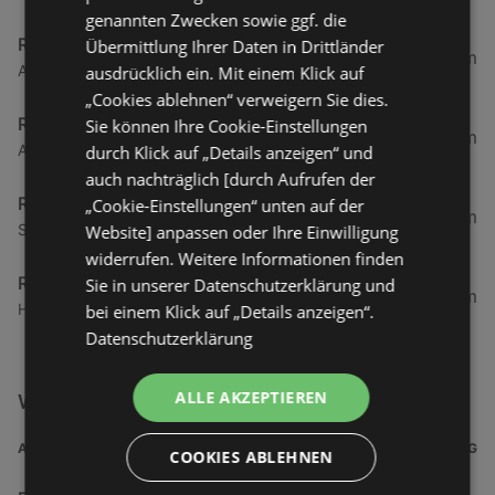
genannten Zwecken sowie ggf. die
Runners Point
Übermittlung Ihrer Daten in Drittländer
126,24 km
Am Längengrad 12, 27568 Bremerhaven
ausdrücklich ein. Mit einem Klick auf
„Cookies ablehnen“ verweigern Sie dies.
Runners Point
Sie können Ihre Cookie-Einstellungen
148,2 km
Ag-Weser-Straße 1, 28237 Bremen
durch Klick auf „Details anzeigen“ und
auch nachträglich [durch Aufrufen der
Runners Point
„Cookie-Einstellungen“ unten auf der
153,13 km
Sögestraße 29, 28195 Bremen
Website] anpassen oder Ihre Einwilligung
widerrufen. Weitere Informationen finden
Runners Point
Sie in unserer Datenschutzerklärung und
163,6 km
Hans-Bredow-Straße 19, 28307 Bremen
bei einem Klick auf „Details anzeigen“.
Datenschutzerklärung
ALLE AKZEPTIEREN
Weitere Freizeit & Hobby Filialen in der Nähe
ADRESSE
ENTFERNUNG
COOKIES ABLEHNEN