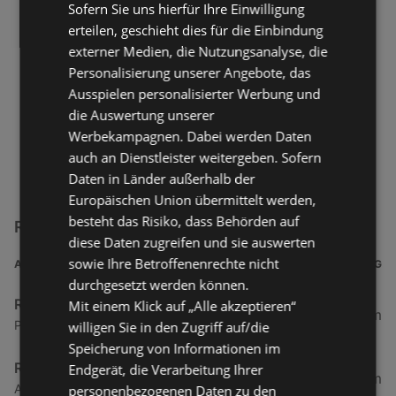
Sofern Sie uns hierfür Ihre Einwilligung
erteilen, geschieht dies für die Einbindung
externer Medien, die Nutzungsanalyse, die
Personalisierung unserer Angebote, das
Ausspielen personalisierter Werbung und
die Auswertung unserer
Werbekampagnen. Dabei werden Daten
auch an Dienstleister weitergeben. Sofern
Daten in Länder außerhalb der
Europäischen Union übermittelt werden,
besteht das Risiko, dass Behörden auf
Runners Point Filialen in der Nähe
diese Daten zugreifen und sie auswerten
sowie Ihre Betroffenenrechte nicht
ADRESSE
ENTFERNUNG
durchgesetzt werden können.
Runners Point
Mit einem Klick auf „Alle akzeptieren“
96,14 km
Parkstraße 1, 26382 Wilhelmshaven
willigen Sie in den Zugriff auf/die
Speicherung von Informationen im
Runners Point
Endgerät, die Verarbeitung Ihrer
114,11 km
Achternstraße 6, 26122 Oldenburg
personenbezogenen Daten zu den