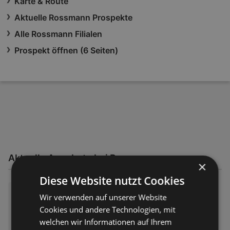
Karte & Route
Aktuelle Rossmann Prospekte
Alle Rossmann Filialen
Prospekt öffnen (6 Seiten)
Aktuelle Angebote bei Rossmann
×
Diese Website nutzt Cookies
Rossmann: Online Prospekt
Wir verwenden auf unserer Website
Prospekt – 6 Seiten
Cookies und andere Technologien, mit
Prospekt nur gültig bis:
14.08.2026
welchen wir Informationen auf Ihrem
Entfernt:
0,14 km