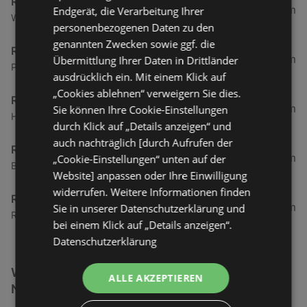
Rossmann
23,81 km
Endgerät, die Verarbeitung Ihrer
Wilhelmstraße 55, 26571 Juist
personenbezogenen Daten zu den
genannten Zwecken sowie ggf. die
Rossmann
34,15 km
Übermittlung Ihrer Daten in Drittländer
Poststraße 1, 26548 Norderney
ausdrücklich ein. Mit einem Klick auf
„Cookies ablehnen“ verweigern Sie dies.
Rossmann
34,24 km
Sie können Ihre Cookie-Einstellungen
Handelsstraße 2 b, 26736 Krummhörn
durch Klick auf „Details anzeigen“ und
auch nachträglich [durch Aufrufen der
Rossmann
36,22 km
„Cookie-Einstellungen“ unten auf der
Bahnhofstraße 1 a, 26506 Norden
Website] anpassen oder Ihre Einwilligung
widerrufen. Weitere Informationen finden
Rossmann
41,27 km
Sie in unserer Datenschutzerklärung und
Rosenstraße 51, 26529 Marienhafe
bei einem Klick auf „Details anzeigen“.
Datenschutzerklärung
Weitere Drogerie & Gesundheit Filialen in der
ALLE AKZEPTIEREN
Nähe