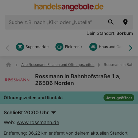
Dein Standort:
Borkum
Supermärkte
Elektronik
Haus und Garten
Zurück
Wei
Alle Rossmann Filialen und Öffnungszeiten
Rossmann in Bahnho
Rossmann in Bahnhofstraße 1 a,
26506 Norden
Öffnungszeiten und Kontakt
Jetzt geöffnet
Schließt 20:00 Uhr
Web:
www.rossmann.de
Entfernung:
36,22 km entfernt von deinem aktuellen Standort