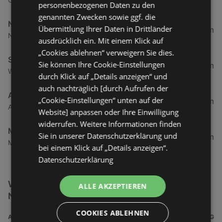
personenbezogenen Daten zu den
genannten Zwecken sowie ggf. die
Neue Apotheke Borkum
Übermittlung Ihrer Daten in Drittländer
0,3 km
Neue Straße 35, 26757 Borkum
ausdrücklich ein. Mit einem Klick auf
„Cookies ablehnen“ verweigern Sie dies.
Seehund-Apotheke
Sie können Ihre Cookie-Einstellungen
24,08 km
Warmbadstraße 5, 26571 Juist
durch Klick auf „Details anzeigen“ und
auch nachträglich [durch Aufrufen der
Apotheke Greetsiel
„Cookie-Einstellungen“ unten auf der
29,66 km
Ankerstraße 1, 26736 Krummhörn
Website] anpassen oder Ihre Einwilligung
widerrufen. Weitere Informationen finden
Mühlen-Apotheke
Sie in unserer Datenschutzerklärung und
32,78 km
Möhlenhörn 2, 26736 Krummhörn
bei einem Klick auf „Details anzeigen“.
Datenschutzerklärung
Weitere Drogerie & Gesundheit Filialen in der
ALLE AKZEPTIEREN
Nähe
COOKIES ABLEHNEN
ADRESSE
ENTFERNUNG