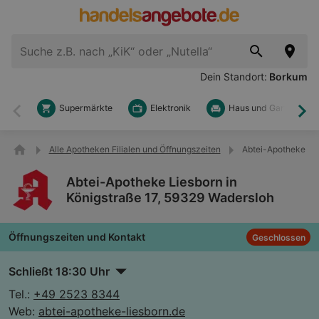
Dein Standort:
Borkum
Supermärkte
Elektronik
Haus und Garten
Zurück
Wei
Alle Apotheken Filialen und Öffnungszeiten
Abtei-Apotheke Lie
Abtei-Apotheke Liesborn in
Königstraße 17, 59329 Wadersloh
Öffnungszeiten und Kontakt
Geschlossen
Schließt 18:30 Uhr
Tel.:
+49 2523 8344
Web:
abtei-apotheke-liesborn.de