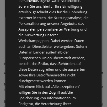
personenbezogene Daten verarbeiten.
Sofern Sie uns hierfür Ihre Einwilligung
erteilen, geschieht dies für die Einbindung
externer Medien, die Nutzungsanalyse, die
Personalisierung unserer Angebote, das
Ausspielen personalisierter Werbung und
die Auswertung unserer
Werbekampagnen. Dabei werden Daten
auch an Dienstleister weitergeben. Sofern
Daten in Länder außerhalb der
Europäischen Union übermittelt werden,
Apotheken Filialen in der Nähe
besteht das Risiko, dass Behörden auf
diese Daten zugreifen und sie auswerten
ADRESSE
ENTFERNUNG
sowie Ihre Betroffenenrechte nicht
durchgesetzt werden können.
Nordsee-Apotheke
Mit einem Klick auf „Alle akzeptieren“
0,13 km
Neue Straße 2, 26757 Borkum
willigen Sie in den Zugriff auf/die
Speicherung von Informationen im
Insel-Apotheke am Bahnhof
Endgerät, die Verarbeitung Ihrer
0,17 km
Georg-Schütte-Platz 4, 26757 Borkum