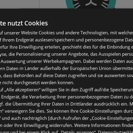
te nutzt Cookies
f unserer Website Cookies und andere Technologien, mit welche
f Ihrem Endgerät auslesen/speichern und personenbezogene Date
erfür Ihre Einwilligung erteilen, geschieht dies für die Einbindung
se, die Personalisierung unserer Angebote, das Ausspielen perso
 Auswertung unserer Werbekampagnen. Dabei werden Daten auch 
ern Daten in Länder außerhalb der Europäischen Union übermitte
o, dass Behörden auf diese Daten zugreifen und sie auswerten so
e nicht durchgesetzt werden können.
uf „Alle akzeptieren“ willigen Sie in den Zugriff auf/die Speicheru
 Endgerät, die Verarbeitung Ihrer personenbezogenen Daten zu 
. die Übermittlung Ihrer Daten in Drittländer ausdrücklich ein. M
“ verweigern Sie dies. Sie können Ihre Cookie-Einstellungen durc
“ und auch nachträglich [durch Aufrufen der „Cookie-Einstellunge
 oder Ihre Einwilligung widerrufen. Weitere Informationen finden
ung und bei einem Klick auf „Details anzeigen“.
Datenschutzerkl