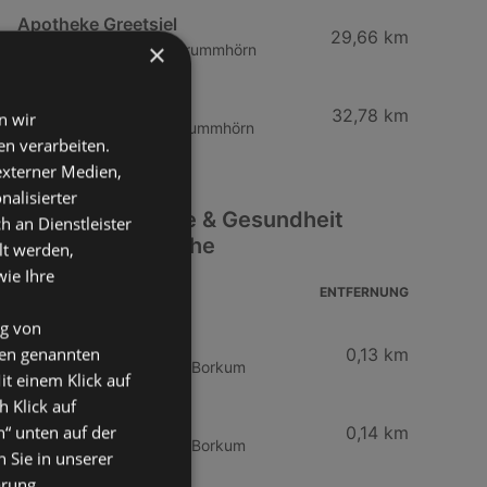
Apotheke Greetsiel
29,66 km
×
Ankerstraße 1, 26736 Krummhörn
Mühlen-Apotheke
32,78 km
n wir
Möhlenhörn 2, 26736 Krummhörn
n verarbeiten.
 externer Medien,
nalisierter
Weitere Drogerie & Gesundheit
an Dienstleister
Filialen in der Nähe
lt werden,
wie Ihre
ADRESSE
ENTFERNUNG
ng von
Rossmann
den genannten
0,13 km
Strandstraße 22, 26757 Borkum
it einem Klick auf
h Klick auf
Rossmann
n“ unten auf der
0,14 km
Strandstraße 22, 26757 Borkum
 Sie in unserer
ärung