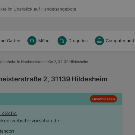
kte im Überblick auf
Handelsangebote
und Garten
Möbel
Drogerien
Computer und
 Apotheke in Hachmeisterstraße 2, 31139 Hildesheim
eisterstraße 2, 31139 Hildesheim
Geschlossen
1 43464
eken-website-vorschau.de
tandort