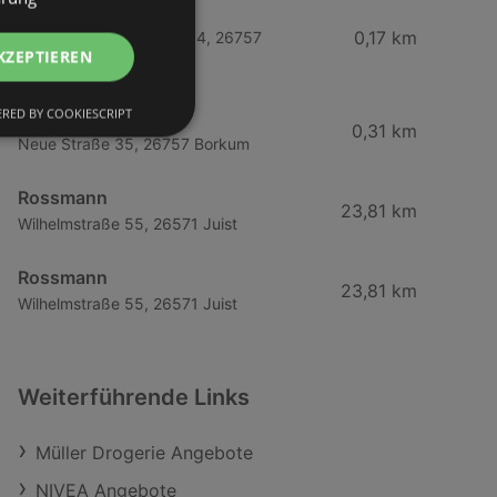
Eucerin
0,17 km
Am Georg Schütte Platz 4, 26757
KZEPTIEREN
Borkum
RED BY COOKIESCRIPT
Eucerin
0,31 km
Neue Straße 35, 26757 Borkum
Rossmann
23,81 km
Wilhelmstraße 55, 26571 Juist
Rossmann
23,81 km
Wilhelmstraße 55, 26571 Juist
Weiterführende Links
Müller Drogerie Angebote
NIVEA Angebote