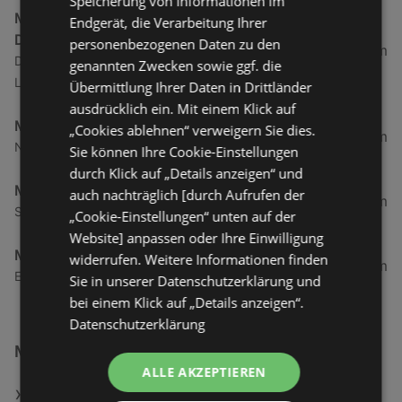
Speicherung von Informationen im
METRO GASTRO Geestland (Langen-
Endgerät, die Verarbeitung Ihrer
Debstedt)
personenbezogenen Daten zu den
130,49 km
Drangstedter Chaussee 101, 27607
genannten Zwecken sowie ggf. die
Langen/debstedt
Übermittlung Ihrer Daten in Drittländer
ausdrücklich ein. Mit einem Klick auf
METRO Bremen
„Cookies ablehnen“ verweigern Sie dies.
154,09 km
Neuenlander Straße 111, 28201 Bremen
Sie können Ihre Cookie-Einstellungen
durch Klick auf „Details anzeigen“ und
METRO GASTRO Nienburg
auch nachträglich [durch Aufrufen der
201 km
Südring 15, 31582 Nienburg
„Cookie-Einstellungen“ unten auf der
Website] anpassen oder Ihre Einwilligung
METRO Porta Westfalica
widerrufen. Weitere Informationen finden
213,17 km
Ellernstraße 18, 32457 Porta Westfalica
Sie in unserer Datenschutzerklärung und
bei einem Klick auf „Details anzeigen“.
Datenschutzerklärung
METRO
ALLE AKZEPTIEREN
Web: www.metro.de