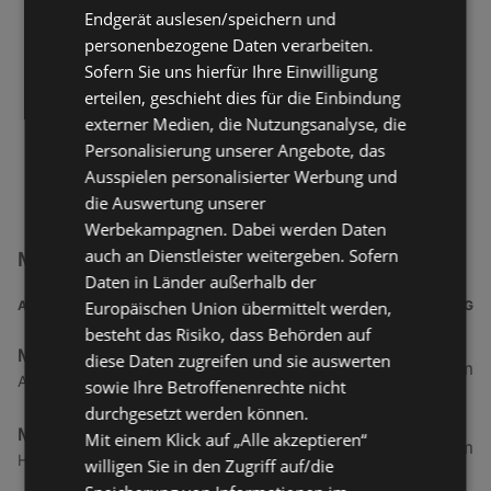
Endgerät auslesen/speichern und
personenbezogene Daten verarbeiten.
Sofern Sie uns hierfür Ihre Einwilligung
erteilen, geschieht dies für die Einbindung
externer Medien, die Nutzungsanalyse, die
Personalisierung unserer Angebote, das
Ausspielen personalisierter Werbung und
die Auswertung unserer
Werbekampagnen. Dabei werden Daten
auch an Dienstleister weitergeben. Sofern
METRO Filialen in der Nähe
Daten in Länder außerhalb der
Europäischen Union übermittelt werden,
ADRESSE
ENTFERNUNG
besteht das Risiko, dass Behörden auf
METRO Oldenburg
diese Daten zugreifen und sie auswerten
118,94 km
An Der Schmiede 1, 26135 Oldenburg
sowie Ihre Betroffenenrechte nicht
durchgesetzt werden können.
METRO GASTRO Lingen
Mit einem Klick auf „Alle akzeptieren“
125,09 km
Handelsstraße 6, 49809 Lingen
willigen Sie in den Zugriff auf/die