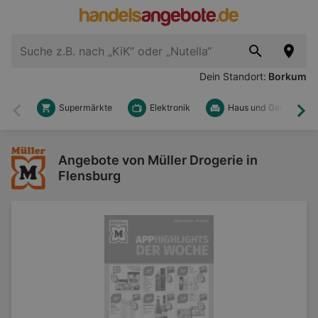
Dein Standort:
Borkum
Supermärkte
Elektronik
Haus und Garten
Zurück
Wei
Angebote von Müller Drogerie in
Flensburg