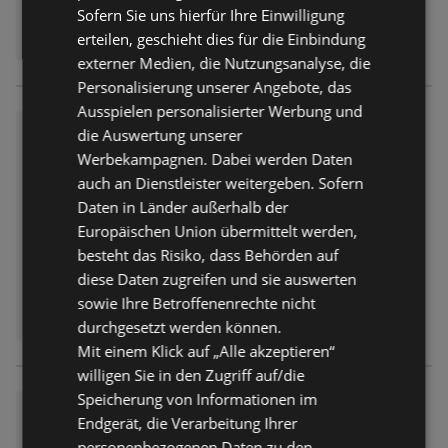
Sofern Sie uns hierfür Ihre Einwilligung
erteilen, geschieht dies für die Einbindung
externer Medien, die Nutzungsanalyse, die
Personalisierung unserer Angebote, das
Ausspielen personalisierter Werbung und
Müller: Unsere Angebote für d
die Auswertung unserer
en Sommer
Werbekampagnen. Dabei werden Daten
Prospekt
nicht mehr gültig
auch an Dienstleister weitergeben. Sofern
Abgelaufen am:
20.06.2026
Daten in Länder außerhalb der
Entfernt:
0,36 km
Europäischen Union übermittelt werden,
besteht das Risiko, dass Behörden auf
diese Daten zugreifen und sie auswerten
sowie Ihre Betroffenenrechte nicht
durchgesetzt werden können.
Mit einem Klick auf „Alle akzeptieren“
willigen Sie in den Zugriff auf/die
Speicherung von Informationen im
Müller: Unsere TOP-ARTIKEL
Endgerät, die Verarbeitung Ihrer
der Woche!
personenbezogenen Daten zu den