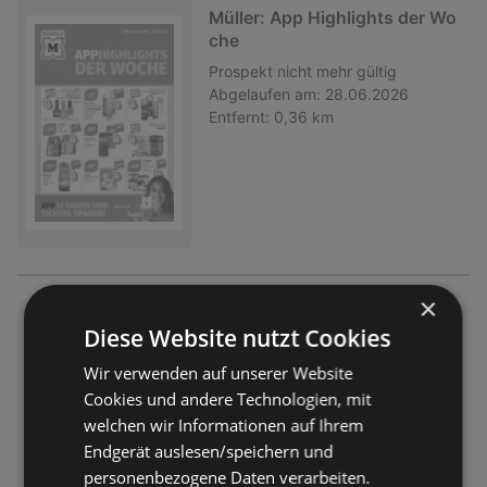
Müller: App Highlights der Wo
che
Prospekt
nicht mehr gültig
Abgelaufen am:
28.06.2026
Entfernt:
0,36 km
×
Müller: App Highlights der Wo
Diese Website nutzt Cookies
che
Wir verwenden auf unserer Website
Prospekt
nicht mehr gültig
Cookies und andere Technologien, mit
Abgelaufen am:
21.06.2026
Entfernt:
0,36 km
welchen wir Informationen auf Ihrem
Endgerät auslesen/speichern und
personenbezogene Daten verarbeiten.