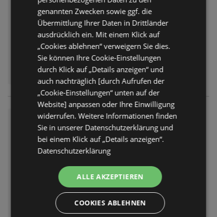
Prospekt
nicht mehr gültig
genannten Zwecken sowie ggf. die
Abgelaufen am:
14.06.2026
Übermittlung Ihrer Daten in Drittländer
Entfernt:
0,36 km
ausdrücklich ein. Mit einem Klick auf
„Cookies ablehnen“ verweigern Sie dies.
Sie können Ihre Cookie-Einstellungen
durch Klick auf „Details anzeigen“ und
auch nachträglich [durch Aufrufen der
„Cookie-Einstellungen“ unten auf der
Website] anpassen oder Ihre Einwilligung
widerrufen. Weitere Informationen finden
Müller: Edle Düfte für den Som
Sie in unserer Datenschutzerklärung und
mer!
bei einem Klick auf „Details anzeigen“.
Prospekt
nicht mehr gültig
Datenschutzerklärung
Abgelaufen am:
13.06.2026
Entfernt:
0,36 km
ALLE AKZEPTIEREN
COOKIES ABLEHNEN