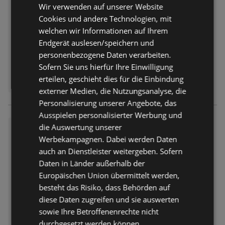
Wir verwenden auf unserer Website
Abgelaufen am:
26.07.2026
Cookies und andere Technologien, mit
welchen wir Informationen auf Ihrem
Endgerät auslesen/speichern und
personenbezogene Daten verarbeiten.
Sofern Sie uns hierfür Ihre Einwilligung
erteilen, geschieht dies für die Einbindung
externer Medien, die Nutzungsanalyse, die
Personalisierung unserer Angebote, das
Ausspielen personalisierter Werbung und
die Auswertung unserer
NORMA24 Prospektbeilage
Werbekampagnen. Dabei werden Daten
Prospekt
nicht mehr gültig
auch an Dienstleister weitergeben. Sofern
Abgelaufen am:
19.07.2026
Daten in Länder außerhalb der
Europäischen Union übermittelt werden,
besteht das Risiko, dass Behörden auf
diese Daten zugreifen und sie auswerten
sowie Ihre Betroffenenrechte nicht
durchgesetzt werden können.