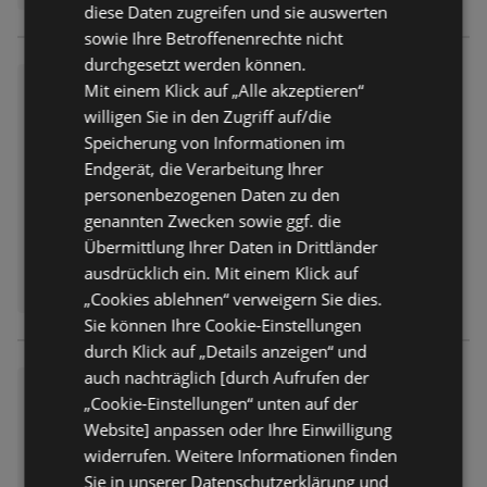
diese Daten zugreifen und sie auswerten
sowie Ihre Betroffenenrechte nicht
durchgesetzt werden können.
SCONTO: Prospekt
Mit einem Klick auf „Alle akzeptieren“
willigen Sie in den Zugriff auf/die
Prospekt
nicht mehr gültig
Abgelaufen am:
14.07.2026
Speicherung von Informationen im
Endgerät, die Verarbeitung Ihrer
personenbezogenen Daten zu den
genannten Zwecken sowie ggf. die
Übermittlung Ihrer Daten in Drittländer
ausdrücklich ein. Mit einem Klick auf
„Cookies ablehnen“ verweigern Sie dies.
Sie können Ihre Cookie-Einstellungen
durch Klick auf „Details anzeigen“ und
auch nachträglich [durch Aufrufen der
SCONTO: Prospekt
„Cookie-Einstellungen“ unten auf der
Prospekt
nicht mehr gültig
Website] anpassen oder Ihre Einwilligung
Abgelaufen am:
09.06.2026
widerrufen. Weitere Informationen finden
Sie in unserer Datenschutzerklärung und