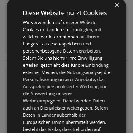
×
Abgelaufen am:
14.07.2026
Diese Website nutzt Cookies
Wir verwenden auf unserer Website
Cookies und andere Technologien, mit
welchen wir Informationen auf Ihrem
Endgerät auslesen/speichern und
personenbezogene Daten verarbeiten.
Sofern Sie uns hierfür Ihre Einwilligung
erteilen, geschieht dies für die Einbindung
externer Medien, die Nutzungsanalyse, die
SCONTO: Prospekt
Personalisierung unserer Angebote, das
Prospekt
nicht mehr gültig
Ausspielen personalisierter Werbung und
Abgelaufen am:
14.07.2026
die Auswertung unserer
Werbekampagnen. Dabei werden Daten
auch an Dienstleister weitergeben. Sofern
Daten in Länder außerhalb der
Europäischen Union übermittelt werden,
besteht das Risiko, dass Behörden auf