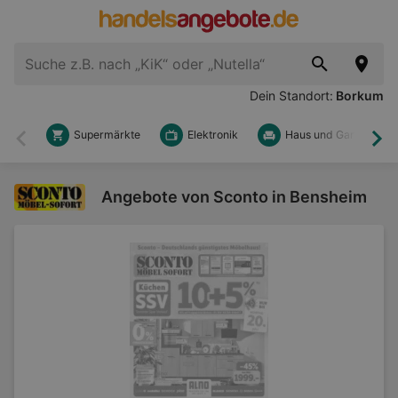
Dein Standort:
Borkum
Supermärkte
Elektronik
Haus und Garten
Zurück
Wei
Angebote von Sconto in Bensheim