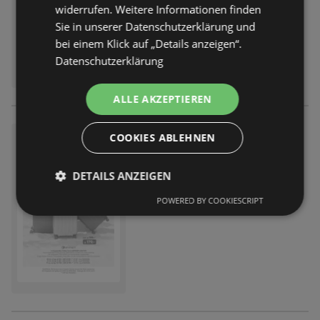
widerrufen. Weitere Informationen finden
Sie in unserer Datenschutzerklärung und
bei einem Klick auf „Details anzeigen“.
Datenschutzerklärung
ALLE AKZEPTIEREN
Galeria Karstadt Kaufhof Ang
COOKIES ABLEHNEN
ebote
Prospekt
nicht mehr gültig
DETAILS ANZEIGEN
Abgelaufen am:
09.06.2026
POWERED BY COOKIESCRIPT
Entfernt:
12,23 km