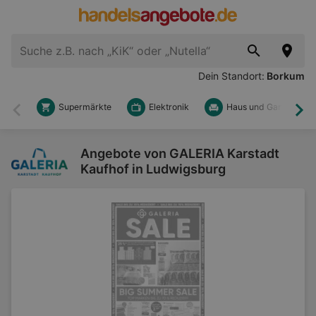
Dein Standort:
Borkum
Supermärkte
Elektronik
Haus und Garten
Zurück
Wei
Angebote von GALERIA Karstadt
Kaufhof in Ludwigsburg