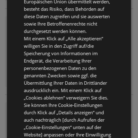
Europäischen Union übermittelt werden,
besteht das Risiko, dass Behörden auf
diese Daten zugreifen und sie auswerten
Top-Deals für alle Kunden
sowie Ihre Betroffenenrechte nicht
durchgesetzt werden können.
Prospekt
nicht mehr gültig
Abgelaufen am:
30.06.2026
Mit einem Klick auf „Alle akzeptieren“
Entfernt:
12,23 km
willigen Sie in den Zugriff auf/die
Speicherung von Informationen im
Endgerät, die Verarbeitung Ihrer
personenbezogenen Daten zu den
genannten Zwecken sowie ggf. die
Übermittlung Ihrer Daten in Drittländer
ausdrücklich ein. Mit einem Klick auf
„Cookies ablehnen“ verweigern Sie dies.
Sie können Ihre Cookie-Einstellungen
Galeria Karstadt Kaufhof Ang
durch Klick auf „Details anzeigen“ und
ebote
auch nachträglich [durch Aufrufen der
Prospekt
nicht mehr gültig
„Cookie-Einstellungen“ unten auf der
Abgelaufen am:
23.06.2026
Website] anpassen oder Ihre Einwilligung
Entfernt:
12,23 km