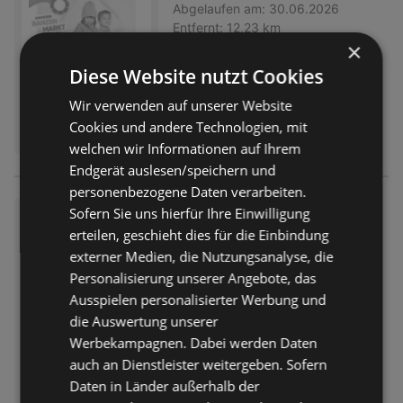
Abgelaufen am:
30.06.2026
Entfernt:
12,23 km
×
Diese Website nutzt Cookies
Wir verwenden auf unserer Website
Cookies und andere Technologien, mit
welchen wir Informationen auf Ihrem
Endgerät auslesen/speichern und
personenbezogene Daten verarbeiten.
Sofern Sie uns hierfür Ihre Einwilligung
Rabatte und Aktionen
erteilen, geschieht dies für die Einbindung
Prospekt
nicht mehr gültig
externer Medien, die Nutzungsanalyse, die
Abgelaufen am:
30.06.2026
Personalisierung unserer Angebote, das
Entfernt:
12,23 km
Ausspielen personalisierter Werbung und
die Auswertung unserer
Werbekampagnen. Dabei werden Daten
auch an Dienstleister weitergeben. Sofern
Daten in Länder außerhalb der