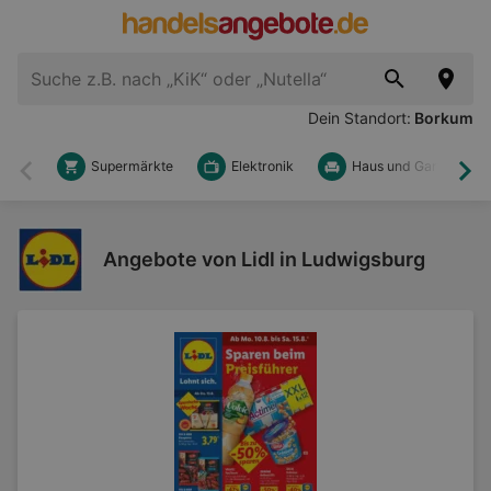
Dein Standort:
Borkum
Supermärkte
Elektronik
Haus und Garten
Zurück
Wei
Angebote von Lidl in Ludwigsburg