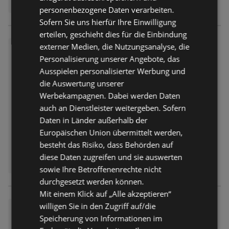
personenbezogene Daten verarbeiten.
Sofern Sie uns hierfür Ihre Einwilligung
erteilen, geschieht dies für die Einbindung
externer Medien, die Nutzungsanalyse, die
Lidl: Wochenangebote
Personalisierung unserer Angebote, das
Prospekt
nicht mehr gültig
Ausspielen personalisierter Werbung und
Abgelaufen am:
01.08.2026
die Auswertung unserer
Entfernt:
0,91 km
Werbekampagnen. Dabei werden Daten
auch an Dienstleister weitergeben. Sofern
Daten in Länder außerhalb der
Europäischen Union übermittelt werden,
besteht das Risiko, dass Behörden auf
diese Daten zugreifen und sie auswerten
sowie Ihre Betroffenenrechte nicht
durchgesetzt werden können.
Mit einem Klick auf „Alle akzeptieren“
willigen Sie in den Zugriff auf/die
Lidl: Wochenangebote
Speicherung von Informationen im
Prospekt
nicht mehr gültig