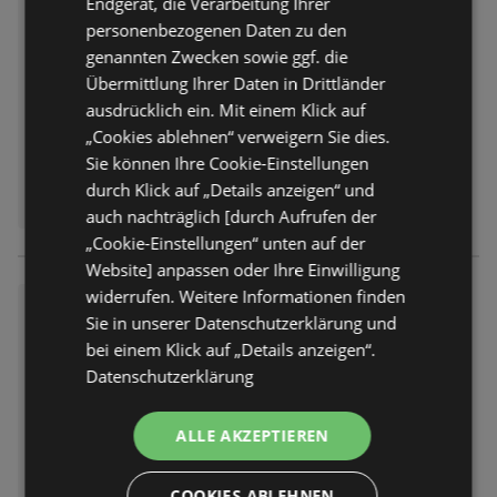
Endgerät, die Verarbeitung Ihrer
Abgelaufen am:
01.08.2026
personenbezogenen Daten zu den
Entfernt:
0,91 km
genannten Zwecken sowie ggf. die
Übermittlung Ihrer Daten in Drittländer
ausdrücklich ein. Mit einem Klick auf
„Cookies ablehnen“ verweigern Sie dies.
Sie können Ihre Cookie-Einstellungen
durch Klick auf „Details anzeigen“ und
auch nachträglich [durch Aufrufen der
„Cookie-Einstellungen“ unten auf der
Website] anpassen oder Ihre Einwilligung
widerrufen. Weitere Informationen finden
Lidl: Wochenangebote
Sie in unserer Datenschutzerklärung und
Prospekt
nicht mehr gültig
bei einem Klick auf „Details anzeigen“.
Abgelaufen am:
01.08.2026
Datenschutzerklärung
Entfernt:
0,91 km
ALLE AKZEPTIEREN
COOKIES ABLEHNEN