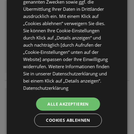
genannten Zwecken sowie ggf. die
Budni: Aktuelle Angebote
Übermittlung Ihrer Daten in Drittländer
Prospekt
nicht mehr gültig
ausdrücklich ein. Mit einem Klick auf
Abgelaufen am:
08.08.2026
„Cookies ablehnen“ verweigern Sie dies.
Sie können Ihre Cookie-Einstellungen
durch Klick auf „Details anzeigen“ und
auch nachträglich [durch Aufrufen der
„Cookie-Einstellungen“ unten auf der
Website] anpassen oder Ihre Einwilligung
widerrufen. Weitere Informationen finden
Sie in unserer Datenschutzerklärung und
bei einem Klick auf „Details anzeigen“.
Datenschutzerklärung
Budni: Aktuelle Angebote
Prospekt
nicht mehr gültig
ALLE AKZEPTIEREN
Abgelaufen am:
01.08.2026
COOKIES ABLEHNEN