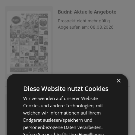
Budni: Aktuelle Angebote
Prospekt
nicht mehr gültig
Abgelaufen am:
08.08.2026
×
Diese Website nutzt Cookies
Wir verwenden auf unserer Website
Budni: Aktuelle Angebote
Cookies und andere Technologien, mit
Prospekt
nicht mehr gültig
welchen wir Informationen auf Ihrem
Abgelaufen am:
08.08.2026
Endgerät auslesen/speichern und
personenbezogene Daten verarbeiten.
Sofern Sie uns hierfür Ihre Einwilligung