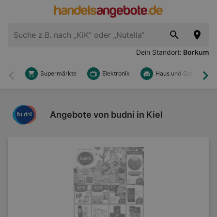
Dein Standort:
Borkum
Supermärkte
Elektronik
Haus und Garten
Zurück
Wei
Angebote von budni in Kiel