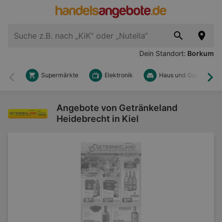
Dein Standort:
Borkum
Supermärkte
Elektronik
Haus und Garten
Zurück
Wei
Angebote von Getränkeland
Heidebrecht in Kiel