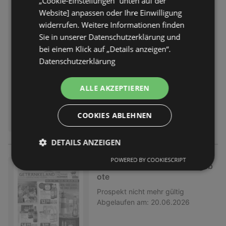
„Cookie-Einstellungen“ unten auf der
Getränkeland: Getränkeangeb
Website] anpassen oder Ihre Einwilligung
ote
widerrufen. Weitere Informationen finden
Prospekt
nicht mehr gültig
Sie in unserer Datenschutzerklärung und
Abgelaufen am:
20.06.2026
bei einem Klick auf „Details anzeigen“.
Datenschutzerklärung
ALLE AKZEPTIEREN
COOKIES ABLEHNEN
DETAILS ANZEIGEN
POWERED BY COOKIESCRIPT
Getränkeland: Getränkeangeb
ote
Prospekt
nicht mehr gültig
Abgelaufen am:
20.06.2026