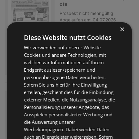
ote
Prospekt
nicht mehr gültig
Abgelaufen am:
04.07.2026
×
Diese Website nutzt Cookies
Wir verwenden auf unserer Website
Cookies und andere Technologien, mit
welchen wir Informationen auf Ihrem
Endgerät auslesen/speichern und
personenbezogene Daten verarbeiten.
Sofern Sie uns hierfür Ihre Einwilligung
erteilen, geschieht dies für die Einbindung
Getränkeland: Getränkeangeb
externer Medien, die Nutzungsanalyse, die
ote
Personalisierung unserer Angebote, das
Prospekt
nicht mehr gültig
Ausspielen personalisierter Werbung und
Abgelaufen am:
04.07.2026
die Auswertung unserer
Werbekampagnen. Dabei werden Daten
auch an Dienstleister weitergeben. Sofern