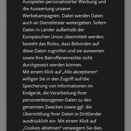
Ausspielen personalisierter Werbung und
die Auswertung unserer
Werbekampagnen. Dabei werden Daten
auch an Dienstleister weitergeben. Sofern
Daten in Länder außerhalb der
Dehner: Garten & Zoo
Europäischen Union übermittelt werden,
Prospekt
nicht mehr gültig
besteht das Risiko, dass Behörden auf
Abgelaufen am:
23.05.2026
diese Daten zugreifen und sie auswerten
sowie Ihre Betroffenenrechte nicht
durchgesetzt werden können.
Mit einem Klick auf „Alle akzeptieren“
willigen Sie in den Zugriff auf/die
Speicherung von Informationen im
Endgerät, die Verarbeitung Ihrer
personenbezogenen Daten zu den
genannten Zwecken sowie ggf. die
Übermittlung Ihrer Daten in Drittländer
ausdrücklich ein. Mit einem Klick auf
Dehner: Garten & Zoo
„Cookies ablehnen“ verweigern Sie dies.
Prospekt
nicht mehr gültig