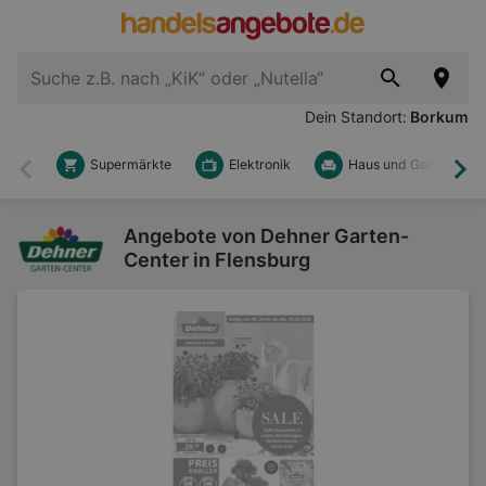
Dein Standort:
Borkum
Supermärkte
Elektronik
Haus und Garten
Zurück
Wei
Angebote von Dehner Garten-
Center in Flensburg