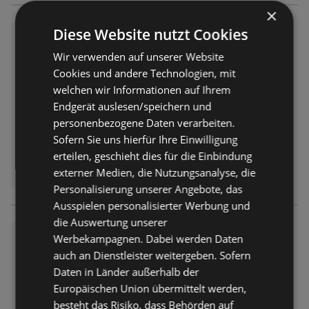
×
Diese Website nutzt Cookies
Hieber's Frischecenter: Meine
Woche
Wir verwenden auf unserer Website
Prospekt
nicht mehr gültig
Cookies und andere Technologien, mit
Abgelaufen am:
04.07.2026
welchen wir Informationen auf Ihrem
Endgerät auslesen/speichern und
personenbezogene Daten verarbeiten.
Sofern Sie uns hierfür Ihre Einwilligung
erteilen, geschieht dies für die Einbindung
externer Medien, die Nutzungsanalyse, die
Personalisierung unserer Angebote, das
Ausspielen personalisierter Werbung und
die Auswertung unserer
Hieber's Frischecenter: Meine
Werbekampagnen. Dabei werden Daten
Woche
auch an Dienstleister weitergeben. Sofern
Prospekt
nicht mehr gültig
Daten in Länder außerhalb der
Abgelaufen am:
27.06.2026
Europäischen Union übermittelt werden,
besteht das Risiko, dass Behörden auf