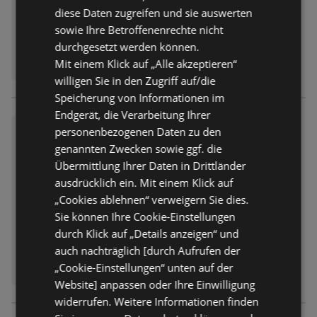
diese Daten zugreifen und sie auswerten
sowie Ihre Betroffenenrechte nicht
durchgesetzt werden können.
Mit einem Klick auf „Alle akzeptieren“
willigen Sie in den Zugriff auf/die
Speicherung von Informationen im
Endgerät, die Verarbeitung Ihrer
Hieber's Frischecenter: Meine
personenbezogenen Daten zu den
Woche
genannten Zwecken sowie ggf. die
Prospekt
nicht mehr gültig
Übermittlung Ihrer Daten in Drittländer
Abgelaufen am:
20.06.2026
ausdrücklich ein. Mit einem Klick auf
„Cookies ablehnen“ verweigern Sie dies.
Sie können Ihre Cookie-Einstellungen
durch Klick auf „Details anzeigen“ und
auch nachträglich [durch Aufrufen der
„Cookie-Einstellungen“ unten auf der
Website] anpassen oder Ihre Einwilligung
widerrufen. Weitere Informationen finden