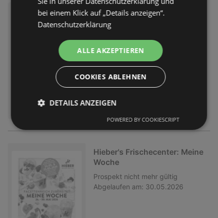
Sie in unserer Datenschutzerklärung und
Hieber's Frischecenter: Meine
bei einem Klick auf „Details anzeigen“.
Woche
Datenschutzerklärung
Prospekt
nicht mehr gültig
Abgelaufen am:
06.06.2026
ALLE AKZEPTIEREN
COOKIES ABLEHNEN
DETAILS ANZEIGEN
POWERED BY COOKIESCRIPT
Hieber's Frischecenter: Meine
Woche
Prospekt
nicht mehr gültig
Abgelaufen am:
30.05.2026