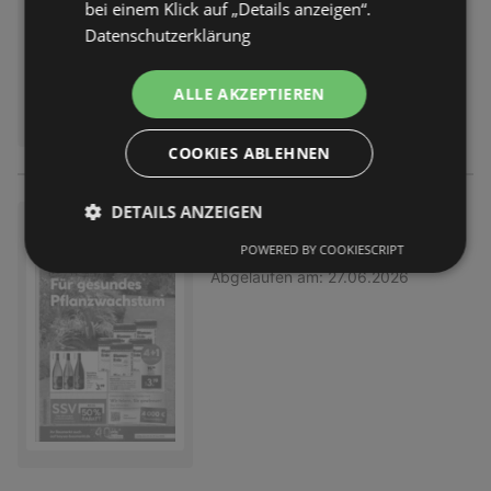
bei einem Klick auf „Details anzeigen“.
Datenschutzerklärung
ALLE AKZEPTIEREN
COOKIES ABLEHNEN
DETAILS ANZEIGEN
BayWa: Wochenangebote
POWERED BY COOKIESCRIPT
Prospekt
nicht mehr gültig
Abgelaufen am:
27.06.2026