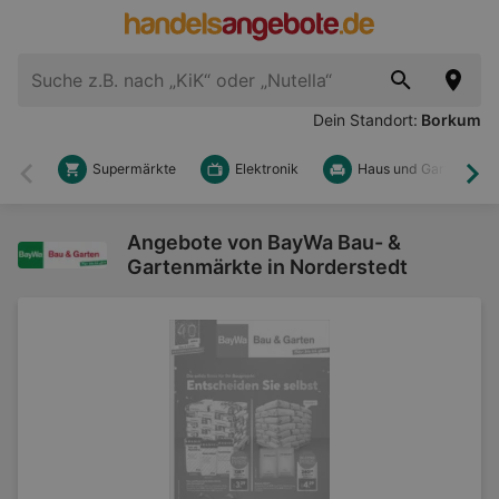
Dein Standort:
Borkum
Supermärkte
Elektronik
Haus und Garten
Zurück
Wei
Angebote von BayWa Bau- &
Gartenmärkte in Norderstedt