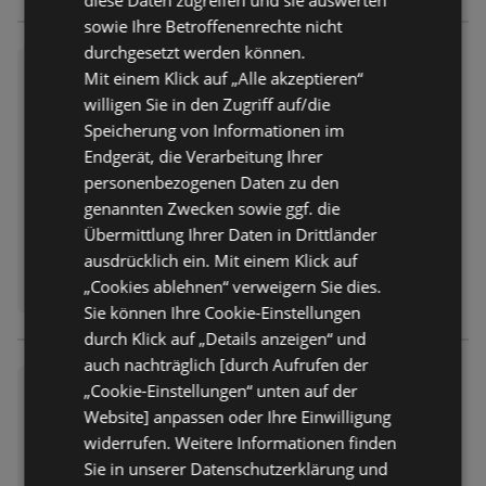
sowie Ihre Betroffenenrechte nicht
durchgesetzt werden können.
BayWa: Wochenangebote
Mit einem Klick auf „Alle akzeptieren“
Prospekt
nicht mehr gültig
willigen Sie in den Zugriff auf/die
Abgelaufen am:
27.06.2026
Speicherung von Informationen im
Endgerät, die Verarbeitung Ihrer
personenbezogenen Daten zu den
genannten Zwecken sowie ggf. die
Übermittlung Ihrer Daten in Drittländer
ausdrücklich ein. Mit einem Klick auf
„Cookies ablehnen“ verweigern Sie dies.
Sie können Ihre Cookie-Einstellungen
durch Klick auf „Details anzeigen“ und
auch nachträglich [durch Aufrufen der
BayWa: Wochenangebote
„Cookie-Einstellungen“ unten auf der
Website] anpassen oder Ihre Einwilligung
Prospekt
nicht mehr gültig
widerrufen. Weitere Informationen finden
Abgelaufen am:
27.06.2026
Sie in unserer Datenschutzerklärung und