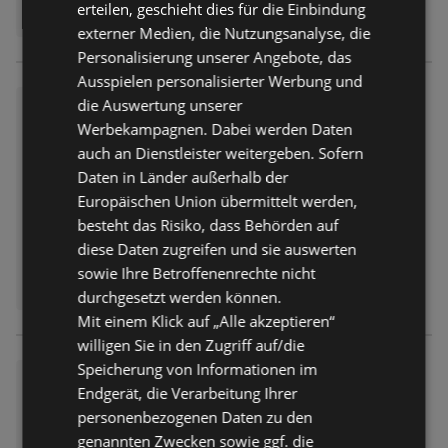
erteilen, geschieht dies für die Einbindung
externer Medien, die Nutzungsanalyse, die
Personalisierung unserer Angebote, das
Ausspielen personalisierter Werbung und
die Auswertung unserer
Voglauer Highlights
Werbekampagnen. Dabei werden Daten
Prospekt
nicht mehr gültig
auch an Dienstleister weitergeben. Sofern
Abgelaufen am:
30.06.2026
Daten in Länder außerhalb der
Europäischen Union übermittelt werden,
besteht das Risiko, dass Behörden auf
diese Daten zugreifen und sie auswerten
sowie Ihre Betroffenenrechte nicht
durchgesetzt werden können.
Mit einem Klick auf „Alle akzeptieren“
willigen Sie in den Zugriff auf/die
Speicherung von Informationen im
Prospekt Highlights
Endgerät, die Verarbeitung Ihrer
Prospekt
nicht mehr gültig
personenbezogenen Daten zu den
Abgelaufen am:
23.06.2026
genannten Zwecken sowie ggf. die