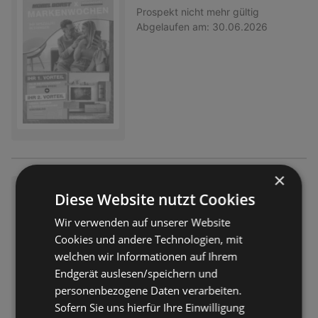
Prospekt
nicht mehr gültig
Abgelaufen am:
30.06.2026
×
Küchen HighlightsKüchen Hig
Diese Website nutzt Cookies
hlights
Wir verwenden auf unserer Website
Prospekt
nicht mehr gültig
Cookies und andere Technologien, mit
Abgelaufen am:
30.06.2026
welchen wir Informationen auf Ihrem
Endgerät auslesen/speichern und
personenbezogene Daten verarbeiten.
Sofern Sie uns hierfür Ihre Einwilligung