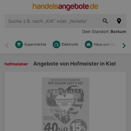
Dein Standort:
Borkum
Supermärkte
Elektronik
Haus und Garten
Zurück
Wei
Angebote von Hofmeister in Kiel