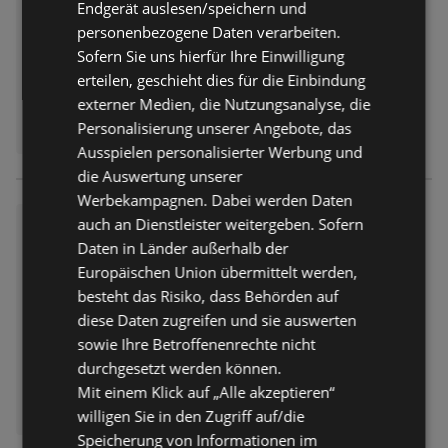
Entfernt:
0,76 km
Endgerät auslesen/speichern und
personenbezogene Daten verarbeiten.
Sofern Sie uns hierfür Ihre Einwilligung
erteilen, geschieht dies für die Einbindung
externer Medien, die Nutzungsanalyse, die
Personalisierung unserer Angebote, das
Ausspielen personalisierter Werbung und
die Auswertung unserer
Werbekampagnen. Dabei werden Daten
Schulflyer 2026
auch an Dienstleister weitergeben. Sofern
Daten in Länder außerhalb der
Prospekt
nicht mehr gültig
Europäischen Union übermittelt werden,
Abgelaufen am:
30.07.2026
Entfernt:
0,76 km
besteht das Risiko, dass Behörden auf
diese Daten zugreifen und sie auswerten
sowie Ihre Betroffenenrechte nicht
durchgesetzt werden können.
Mit einem Klick auf „Alle akzeptieren“
willigen Sie in den Zugriff auf/die
Speicherung von Informationen im