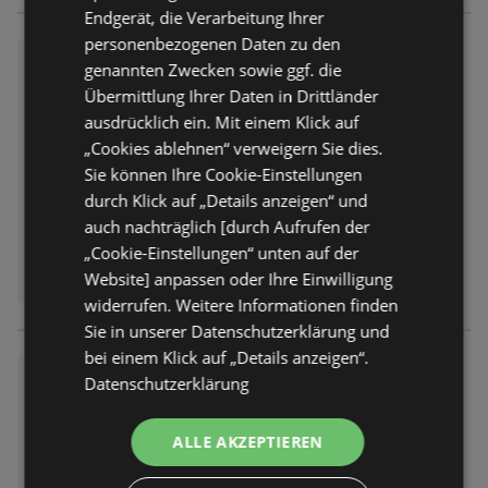
Endgerät, die Verarbeitung Ihrer
personenbezogenen Daten zu den
Schulflyer 2026
genannten Zwecken sowie ggf. die
Prospekt
nicht mehr gültig
Übermittlung Ihrer Daten in Drittländer
Abgelaufen am:
23.07.2026
ausdrücklich ein. Mit einem Klick auf
Entfernt:
0,76 km
„Cookies ablehnen“ verweigern Sie dies.
Sie können Ihre Cookie-Einstellungen
durch Klick auf „Details anzeigen“ und
auch nachträglich [durch Aufrufen der
„Cookie-Einstellungen“ unten auf der
Website] anpassen oder Ihre Einwilligung
widerrufen. Weitere Informationen finden
Sie in unserer Datenschutzerklärung und
bei einem Klick auf „Details anzeigen“.
Schulprospekt 2026
Datenschutzerklärung
Prospekt
nicht mehr gültig
Abgelaufen am:
15.07.2026
ALLE AKZEPTIEREN
Entfernt:
0,76 km