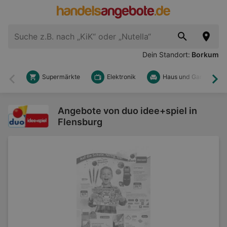
Dein Standort:
Borkum
Supermärkte
Elektronik
Haus und Garten
Zurück
Wei
Angebote von duo idee+spiel in
Flensburg